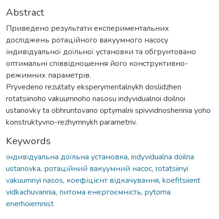
Abstract
Приведено результати експериментальних
досліджень ротаційного вакуумного насосу
індивідуальної доїльної установки та обгрунтовано
оптимальні співвідношення його конструктивно-
режимних параметрів.
Pryvedeno rezultaty eksperymentalnykh doslidzhen
rotatsiinoho vakuumnoho nasosu indyvidualnoi doilnoi
ustanovky ta obhruntovano optymalni spivvidnoshennia yoho
konstruktyvno-rezhymnykh parametriv.
Keywords
індивідуальна доїльна установка
,
indyvidualna doilna
ustanovka
,
ротаційний вакуумний насос
,
rotatsiinyi
vakuumnyi nasos
,
коефіцієнт відкачування
,
koefitsiient
vidkachuvannia
,
питома енергоємність
,
pytoma
enerhoiemnist