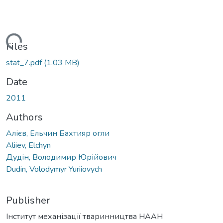
Loading...
Files
stat_7.pdf
(1.03 MB)
Date
2011
Authors
Алієв, Ельчин Бахтияр огли
Aliiev, Elchyn
Дудін, Володимир Юрійович
Dudin, Volodymyr Yuriiovych
Publisher
Інститут механізації тваринництва НААН