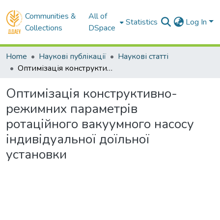
Communities &
All of
Statistics
Log In
Collections
DSpace
Home
Наукові публікації
Наукові статті
Оптимізація конструктивно-режимних параметрів ротаційного вакуумного насосу індивідуальної доїльної установки
Оптимізація конструктивно-
режимних параметрів
ротаційного вакуумного насосу
індивідуальної доїльної
установки