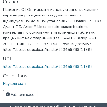
Citation
Павленко С.І. Оптимізація конструктивно-режимних
параметрів ротаційного вакуумного насосу
індивідуальної доїльної установки / С.І. Павленко, В.Ю.
Дудін, Е.Б. Алієв // Механізація, екологізація та
конвертація біосировини в тваринництві: зб. наук.
праць / Ін-т мех. тваринництва НААН. – Запоріжжя,
2011. – Вип. 1(7). – С. 133-144 – Режим доступу :
https://dspace.dsau.dp.ua/handle/123456789/11985
URI
https://dspace.dsau.dp.ua/handle/123456789/11985
Collections
Наукові статті
Full item page
DSpace software
copyright © 2002-2026
LYRASIS