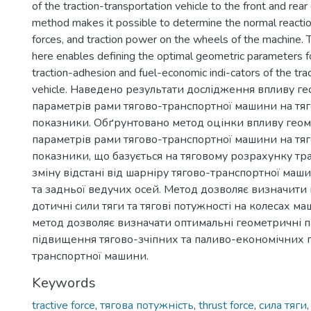
of the traction-transportation vehicle to the front and rear
method makes it possible to determine the normal reactio
forces, and traction power on the wheels of the machine.
here enables defining the optimal geometric parameters f
traction-adhesion and fuel-economic indi-cators of the tra
vehicle. Наведено результати дослідження впливу г
параметрів рами тягово-транспортної машини на тя
показники. Обґрунтовано метод оцінки впливу гео
параметрів рами тягово-транспортної машини на тя
показники, що базується на тяговому розрахунку тр
зміну відстані від шарніру тягово-транспортної маш
та задньої ведучих осей. Метод дозволяє визначити 
дотичні сили тяги та тягові потужності на колесах 
метод дозволяє визначати оптимальні геометричні 
підвищення тягово-зчіпних та паливо-економічних п
транспортної машини.
Keywords
tractive force
,
тягова потужність
,
thrust force
,
сила тяги