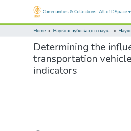
Communities & Collections
All of DSpace
Home
Наукові публікації в наукометричних базах Scopus та Web of Science
Determining the influ
transportation vehicle
indicators