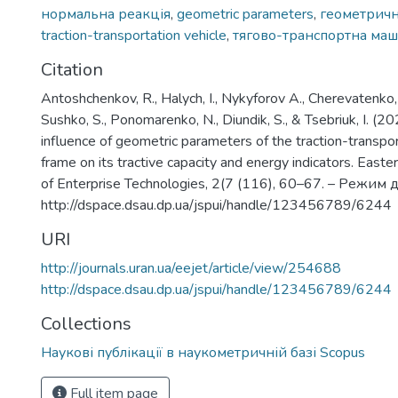
нормальна реакція
,
geometric parameters
,
геометричн
traction-transportation vehicle
,
тягово-транспортна ма
Citation
Antoshchenkov, R., Halych, I., Nykyforov А., Cherevatenko, 
Sushko, S., Ponomarenko, N., Diundik, S., & Tsebriuk, I. (2
influence of geometric parameters of the traction-transpor
frame on its tractive capacity and energy indicators. East
of Enterprise Technologies, 2(7 (116), 60–67. – Режим д
http://dspace.dsau.dp.ua/jspui/handle/123456789/6244
URI
http://journals.uran.ua/eejet/article/view/254688
http://dspace.dsau.dp.ua/jspui/handle/123456789/6244
Collections
Наукові публікації в наукометричній базі Scopus
Full item page