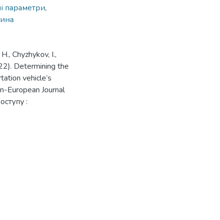
і параметри
,
шина
H., Chyzhykov, I.,
022). Determining the
tation vehicle’s
ern-European Journal
оступу :