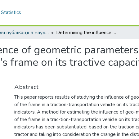
Statistics
Наукові публікації в наукометричній базі Scopus
Determining the influence of geometric parameters of the traction-transportation vehicle’s frame on its tractive capacity and energy indicators
ence of geometric parameters 
’s frame on its tractive capac
Abstract
This paper reports results of studying the influence of g
of the frame in a traction-transportation vehicle on its tra
indicators. A method for estimating the influence of geo-
of the frame in a trac-tion-transportation vehicle on its tr
indicators has been substantiated, based on the traction ca
tractor and taking into consideration the change in the dis