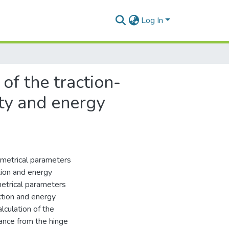
Log In
of the traction-
ity and energy
eometrical parameters
ction and energy
metrical parameters
action and energy
lculation of the
tance from the hinge