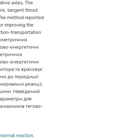
 drive axles. The
ns, tangent thrust
 The method reported
or improving the
ction-transportation
еометричних
гово-енергетичні
метричних
гово-енергетичні
актора та враховує
ини до передньої
нормальні реакції,
машини. Наведений
параметри для
оказників тягово-
,
normal reaction
,