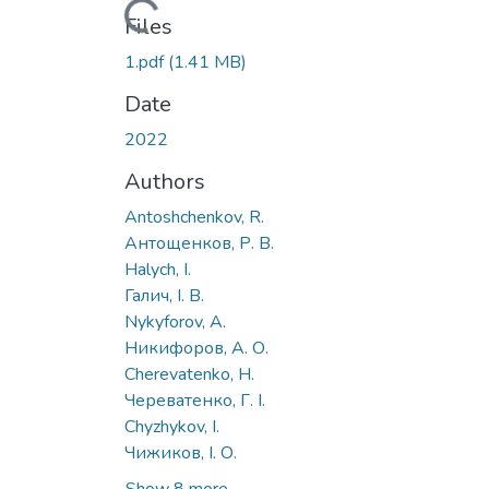
Loading...
Files
1.pdf
(1.41 MB)
Date
2022
Authors
Antoshchenkov, R.
Антощенков, Р. В.
Halych, I.
Галич, І. В.
Nykyforov, А.
Никифоров, А. О.
Cherevatenko, H.
Череватенко, Г. І.
Chyzhykov, I.
Чижиков, І. О.
Show 8 more