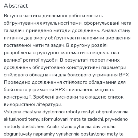
Abstract
Вступна частина дипломної роботи містить
обґрунтування актуальності теми, сформульовані мета
та задачі, приведено методи досліджень. Аналіз стану
питання дав змогу обґрунтувати напрямки вирішення
поставленої мети та задач. В другому розділі
розроблена структурно-математична модель тіла
великої рогатої худоби. В результаті теоретичних
досліджень обґрунтовано конструктивні параметри
стійлового обладнання для боксового утримання ВРХ.
Проведено дослідження стійлового обладнання для
боксового утримання ВРХ і визначено міцність
конструкції. Зроблені висновки та складено список
використаної літератури.
Vstupna chastyna dyplomnoi roboty mistyt obgruntuvannia
aktualnosti temy, sformulovani meta ta zadachi, pryvedeno
metody doslidzhen. Analiz stanu pytannia dav zmohu
obgruntuvaty napriamky vyrishennia postavlenoi mety ta