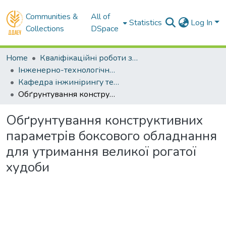
Communities &
All of
Statistics
Log In
Collections
DSpace
Home
Кваліфікаційні роботи здобувачів вищої освіти
Інженерно-технологічний факультет
Кафедра інжинірингу технічних систем. Магістри
Обґрунтування конструктивних параметрів боксового обладнання для утримання великої рогатої худоби
Обґрунтування конструктивних
параметрів боксового обладнання
для утримання великої рогатої
худоби