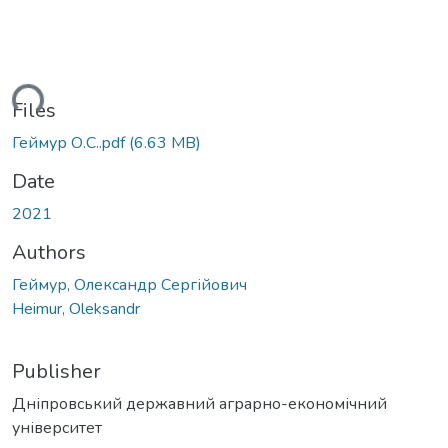
ding...
Files
Геймур О.С..pdf
(6.63 MB)
Date
2021
Authors
Геймур, Олександр Сергійович
Heimur, Oleksandr
Publisher
Дніпровський державний аграрно-економічний
університет