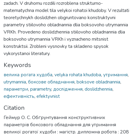
zadach. V druhomu rozdili rozroblena strukturno-
matematychna model tila velykoi rohatoi khudoby. V rezultati
teoretychnykh doslidzhen obgruntovano konstruktyvni
parametry stiilovoho obladnannia dlia boksovoho utrymannia
VRKh. Provedeno doslidzhennia stiilovoho obladnannia dlia
boksovoho utrymannia VRKh i vyznacheno mitsnist
konstruktsii. Zrobleni vysnovky ta skladeno spysok
vykorystanoi literatury.
Keywords
велика рогата худоба
,
velyka rohata khudoba
,
утримання
,
utrymannia
,
боксове обладнання
,
boksove obladnannia
,
параметри
,
parametry
,
дослідження
,
doslidzhennia
,
ефективність
,
efektyvnist
Citation
Геймур О. С. Обґрунтування конструктивних
параметрів боксового обладнання для утримання
великої рогатої худоби : магістр. дипломна робота : 208