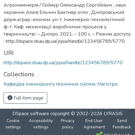
Агроінженерія / Геймур Олександр Сергійович ; наук.
керівник Алієв Ельчин Бахтияр огли ; Дніпровський
держ.аграр.-економ. ун-т, Інженерно-технологічний
ф-т, Каф. механізації виробничих процесів у
тваринництві. – Дніпро, 2021. – 100 с. – Режим доступу
: http://dspace.dsau.dp.ua/jspui/handle/123456789/5770
URI
http://dspace.dsau.dp.ua/jspui/handle/123456789/5770
Collections
Кафедра інжинірингу технічних систем. Магістри
Full item page
DSpace software
copyright © 2002-2026
LYRASIS
Cookie
Accessibility
Privacy
End User
Send
settings
settings
policy
Agreement
Feedback