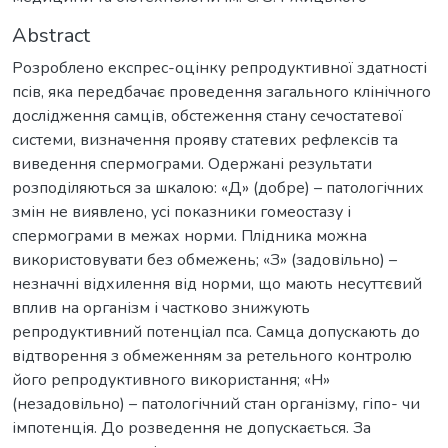
Abstract
Розроблено експрес-оцінку репродуктивної здатності
псів, яка передбачає проведення загального клінічного
дослідження самців, обстеження стану сечостатевої
системи, визначення прояву статевих рефлексів та
виведення спермограми. Одержані результати
розподіляються за шкалою: «Д» (добре) – патологічних
змін не виявлено, усі показники гомеостазу і
спермограми в межах норми. Плідника можна
використовувати без обмежень; «З» (задовільно) –
незначні відхилення від норми, що мають несуттєвий
вплив на організм і частково знижують
репродуктивний потенціал пса. Самца допускають до
відтворення з обмеженням за ретельного контролю
його репродуктивного використання; «Н»
(незадовільно) – патологічний стан організму, гіпо- чи
імпотенція. До розведення не допускається. За