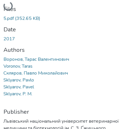
Loading...
Files
5.pdf
(352.65 KB)
Date
2017
Authors
Воронов, Тарас Валентинович
Voronov, Taras
Скляров, Павло Миколайович
Sklyarov, Pavlo
Sklyarov, Pavel
Sklyarov, P. M.
Publisher
Львівський національний університет ветеринарної
медицини та біотехнологій ім. С. З. Ґжицького