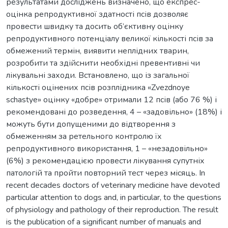
результатами досліджень визначено, що експрес-
оцінка репродуктивної здатності псів дозволяє
провести швидку та досить об’єктивну оцінку
репродуктивного потенціалу великої кількості псів за
обмежений термін, виявити неплідних тварин,
розробити та здійснити необхідні превентивні чи
лікувальні заходи. Встановлено, що із загальної
кількості оцінених псів розплідника «Zvezdnoye
schastye» оцінку «добре» отримали 12 псів (або 76 %) і
рекомендовані до розведення, 4 – «задовільно» (18%) і
можуть бути допущеними до відтворення з
обмеженням за ретельного контролю їх
репродуктивного використання, 1 – «незадовільно»
(6%) з рекомендацією провести лікування супутніх
патологій та пройти повторний тест через місяць. In
recent decades doctors of veterinary medicine have devoted
particular attention to dogs and, in particular, to the questions
of physiology and pathology of their reproduction. The result
is the publication of a significant number of manuals and