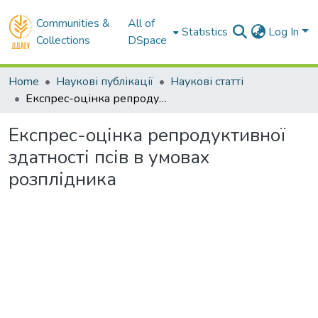
Communities &
All of
Statistics
Log In
Collections
DSpace
Home
Наукові публікації
Наукові статті
Експрес-оцінка репродуктивної здатності псів в умовах розплідника
Експрес-оцінка репродуктивної
здатності псів в умовах
розплідника