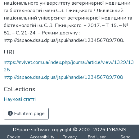
національного університету ветеринарної медицини
та біотехнологій імені С.З. Ґжицького / Львівський
національний університет ветеринарної медицини та
біотехнологій ім. С. З. Ґжицького. – 2017. – Т. 19. – №
82. – С. 21-24. – Режим доступу :
http://dspace.dsau.dp.ua/jspui/handle/123456789/708.
URI
https://nvlvet.com.ua/index.php/journal/article/view/1329/13
28
http://dspace.dsau.dp.ua/jspui/handle/123456789/708
Collections
Наукові статті
Full item page
DSpace software
copyright © 2002-2026
LYRASIS
Cookie
Accessibility
Privacy
End User
Send