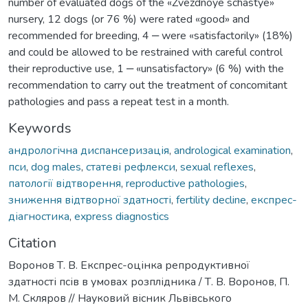
number of evaluated dogs of the «Zvezdnoye schastye»
nursery, 12 dogs (or 76 %) were rated «good» and
recommended for breeding, 4 ‒ were «satisfactorily» (18%)
and could be allowed to be restrained with careful control
their reproductive use, 1 ‒ «unsatisfactory» (6 %) with the
recommendation to carry out the treatment of concomitant
pathologies and pass a repeat test in a month.
Keywords
андрологічна диспансеризація
,
andrological examination
,
пси
,
dog males
,
статеві рефлекси
,
sexual reflexes
,
патології відтворення
,
reproductive pathologies
,
зниження відтворної здатності
,
fertility decline
,
експрес-
діагностика
,
express diagnostics
Citation
Воронов Т. В. Експрес-оцінка репродуктивної
здатності псів в умовах розплідника / Т. В. Воронов, П.
М. Скляров // Науковий вісник Львівського