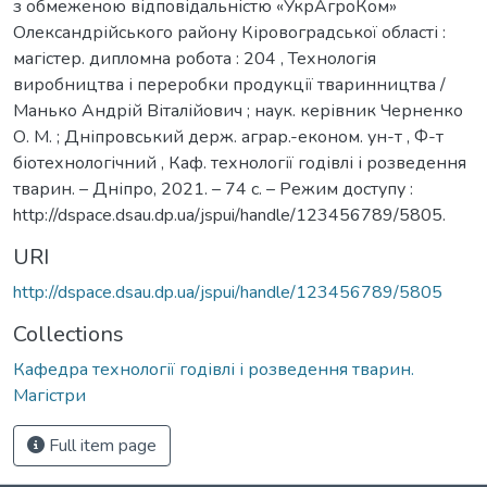
з обмеженою відповідальністю «УкрАгроКом»
Олександрійського району Кіровоградської області :
магістер. дипломна робота : 204 , Технологія
виробництва і переробки продукції тваринництва /
Манько Андрій Віталійович ; наук. керівник Черненко
О. М. ; Дніпровський держ. аграр.-економ. ун-т , Ф-т
біотехнологічний , Каф. технології годівлі і розведення
тварин. – Дніпро, 2021. – 74 с. – Режим доступу :
http://dspace.dsau.dp.ua/jspui/handle/123456789/5805.
URI
http://dspace.dsau.dp.ua/jspui/handle/123456789/5805
Collections
Кафедра технології годівлі і розведення тварин.
Магістри
Full item page