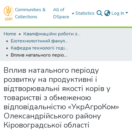
Communities &
All of
Statistics
Log In
Collections
DSpace
Home
Кваліфікаційні роботи здобувачів вищої освіти
Біотехнологічний факультет
Кафедра технології годівлі і розведення тварин. Магістри
Вплив натального періоду розвитку на продуктивні і відтворювальні якості корів у товаристві з обмеженою відповідальністю «УкрАгроКом» Олександрійського району Кіровоградської області
Вплив натального періоду
розвитку на продуктивні і
відтворювальні якості корів у
товаристві з обмеженою
відповідальністю «УкрАгроКом»
Олександрійського району
Кіровоградської області