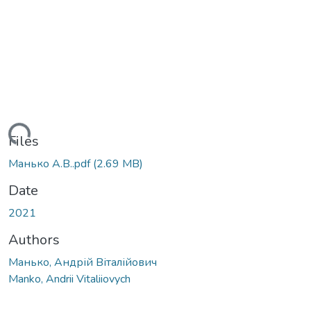
ading...
Files
Манько А.В..pdf
(2.69 MB)
Date
2021
Authors
Манько, Андрій Віталійович
Manko, Andrii Vitaliiovych