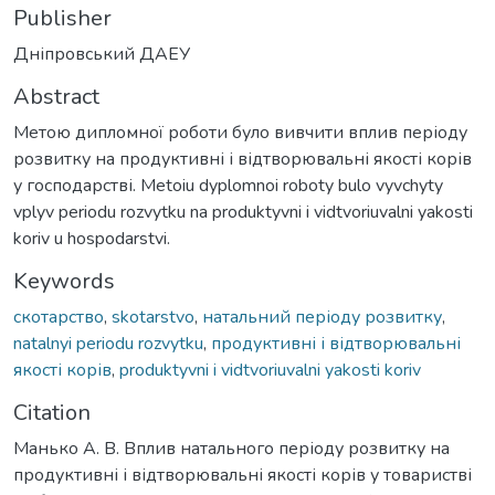
Publisher
Дніпровський ДАЕУ
Abstract
Метою дипломної роботи було вивчити вплив періоду
розвитку на продуктивні і відтворювальні якості корів
у господарстві. Metoiu dyplomnoi roboty bulo vyvchyty
vplyv periodu rozvytku na produktyvni i vidtvoriuvalni yakosti
koriv u hospodarstvi.
Keywords
скотарство
,
skotarstvo
,
натальний періоду розвитку
,
natalnyi periodu rozvytku
,
продуктивні і відтворювальні
якості корів
,
produktyvni i vidtvoriuvalni yakosti koriv
Citation
Манько А. В. Вплив натального періоду розвитку на
продуктивні і відтворювальні якості корів у товаристві