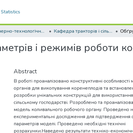
Statistics
Інженерно-технологічний факультет
Кафедра тракторів і сільськогосподарських машин . Магістри
метрів і режимів роботи к
Abstract
В роботі проаналізовано конструктивні особливості 
органів для викопування коренеплодів та встановле
розробки унікальних конструкцій для використання
сільському господарстві. Розроблено та проаналізо
модель коливального робочого органу. Проведено н
експериментальні дослідження для підтвердження 
параметрів моделі. Проведено необхідні технічні
розрахунки.Наведено результати техніко-економічн