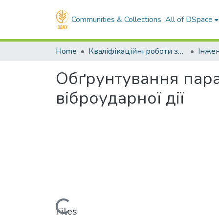
Communities & Collections
All of DSpace
Home
Кваліфікаційні роботи здобувачів вищої освіти
Обґрунтування пара
віброударної дії
Loading...
Files