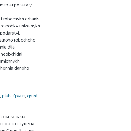
го агрегату у
 i robochykh orhaniv
 rozrobky unikalnykh
podarstvi.
alnoho robochoho
ia dlia
 neobkhidni
nomichnykh
zhennia danoho
,
pluh
,
ґрунт
,
grunt
боти копача
ітнього ступеня
ч Смалій ; наук.