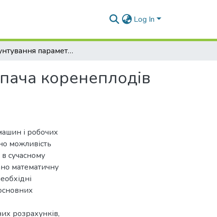
Log In
Обґрунтування параметрів і режимів роботи копача коренеплодів віброударної дії
опача коренеплодів
машин і робочих
но можливість
 в сучасному
вано математичну
еобхідні
основних
их розрахунків,