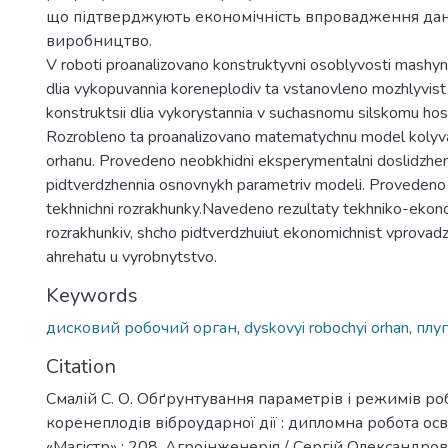
що підтверджують економічність впровадження дано
виробництво.
V roboti proanalizovano konstruktyvni osoblyvosti mashyn
dlia vykopuvannia koreneplodiv ta vstanovleno mozhlyvist
konstruktsii dlia vykorystannia v suchasnomu silskomu hos
Rozrobleno ta proanalizovano matematychnu model kolyv
orhanu. Provedeno neobkhidni eksperymentalni doslidzhenn
pidtverdzhennia osnovnykh parametriv modeli. Provedeno
tekhnichni rozrakhunky.Navedeno rezultaty tekhniko-eko
rozrakhunkiv, shcho pidtverdzhuiut ekonomichnist vprovad
ahrehatu u vyrobnytstvo.
Keywords
дисковий робочий орган
,
dyskovyi robochyi orhan
,
плуг
Citation
Смалій С. О. Обґрунтування параметрів і режимів ро
коренеплодів віброударної дії : дипломна робота осв
«Магістр» : 208, Агроінженерія / Сергій Олександрови