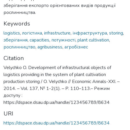
зберігання експорто орієнтованих видів продукції
рослинництва.
Keywords
logistics
,
логістика
,
infrastructure
,
інфраструктура
,
storing
,
зберігання
,
capacities
,
потужності
,
plant cultivation
,
рослинництво
,
agribusiness
,
агробізнес
Citation
Velychko O. Development of infrastructural objects of
logistics providing in the system of plant cultivation
production storing / O. Velychko // Economic Annals-XXI. –
2014. – Vol. 137, № 1-2(1). – P. 110–113.– Режим
доступу :
https://dspace.dsau.dp.ua/handle/123456789/8634
URI
https://dspace.dsau.dp.ua/handle/123456789/8634