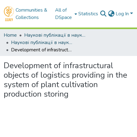
Communities &
All of
Statistics
Log In
Collections
DSpace
Home
Наукові публікації в наукометричних базах Scopus та Web of Science
Наукові публікації в наукометричній базі Scopus
Development of infrastructural objects of logistics providing in the system of plant cultivation production storing
Development of infrastructural
objects of logistics providing in the
system of plant cultivation
production storing