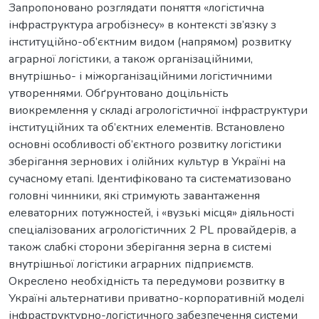
Запропоновано розглядати поняття «логістична
інфраструктура агробізнесу» в контексті зв’язку з
інституційно-об’єктним видом (напрямом) розвитку
аграрної логістики, а також організаційними,
внутрішньо- і міжорганізаційними логістичними
утвореннями. Обґрунтовано доцільність
виокремлення у складі агрологістичної інфраструктури
інституційних та об’єктних елементів. Встановлено
основні особливості об’єктного розвитку логістики
зберігання зернових і олійних культур в Україні на
сучасному етапі. Ідентифіковано та систематизовано
головні чинники, які стримують завантаження
елеваторних потужностей, і «вузькі місця» діяльності
спеціалізованих агрологістичних 2 PL провайдерів, а
також слабкі сторони зберігання зерна в системі
внутрішньої логістики аграрних підприємств.
Окреслено необхідність та передумови розвитку в
Україні альтернативи приватно-корпоративній моделі
інфраструктурно-логістичного забезпечення системи