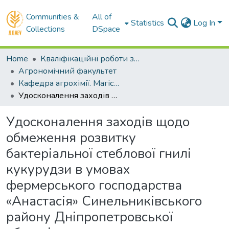
Communities &
All of
Statistics
Log In
Collections
DSpace
Home
Кваліфікаційні роботи здобувачів вищої освіти
Агрономічний факультет
Кафедра агрохімії. Магістри
Удосконалення заходів щодо обмеження розвитку бактеріальної стеблової гнилі кукурудзи в умовах фермерського господарства «Анастасія» Синельниківського району Дніпропетровської області
Удосконалення заходів щодо
обмеження розвитку
бактеріальної стеблової гнилі
кукурудзи в умовах
фермерського господарства
«Анастасія» Синельниківського
району Дніпропетровської