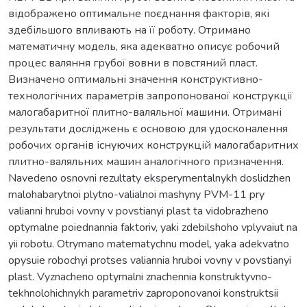
відображено оптимальне поєднання факторів, які
здебільшого впливають на її роботу. Отримано
математичну модель, яка адекватно описує робочий
процес валяння грубої вовни в повстяний пласт.
Визначено оптимальні значення конструктивно-
технологічних параметрів запропонованої конструкції
малогабаритної плитно-валяльної машини. Отримані
результати досліджень є основою для удосконалення
робочих органів існуючих конструкцій малогабаритних
плитно-валяльних машин аналогічного призначення.
Navedeno osnovni rezultaty eksperymentalnykh doslidzhen
malohabarytnoi plytno-valialnoi mashyny PVM-11 pry
valianni hruboi vovny v povstianyi plast ta vidobrazheno
optymalne poiednannia faktoriv, yaki zdebilshoho vplyvaiut na
yii robotu. Otrymano matematychnu model, yaka adekvatno
opysuie robochyi protses valiannia hruboi vovny v povstianyi
plast. Vyznacheno optymalni znachennia konstruktyvno-
tekhnolohichnykh parametriv zaproponovanoi konstruktsii