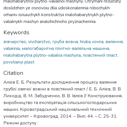
malohabarytnoi plytno-valialnoi mashyny. Otrymani rezultaty
doslidzhen ye osnovoiu dlia udoskonalennia robochykh
orhaniv isnuiuchykh konstruktsii malohabarytnykh plytno-
valialnykh mashyn analohichnoho pryznachennia.
Keywords
вівчарство
,
vivcharstvo
,
груба вовна
,
hruba vovna
,
валяння
,
valiannia
,
малогабаритна плитно-валяльна машина
,
malohabarytna plytno-valialna mashyna
,
повстяний пласт
,
povstianyi plast
Citation
Алієв Е. Б. Результати дослідження процесу валяння
грубої овечої вовни в повстяний пласт / Е. Б. Алієв, В. В.
Лиходід, В. М. Забудченко, В. В. Івлєв // Конструювання,
виробництво та експлуатація сільськогосподарських
машин: Кіровоградський національний технічний
університет – Кіровоград, 2014. – Вип. 44. – С. 25-31.
Режим доступу :