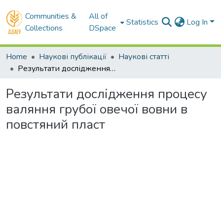
Communities &
All of
Statistics
Log In
Collections
DSpace
Home
Наукові публікації
Наукові статті
Результати дослідження процесу валяння грубої овечої вовни в повстяний пласт
Результати дослідження процесу
валяння грубої овечої вовни в
повстяний пласт