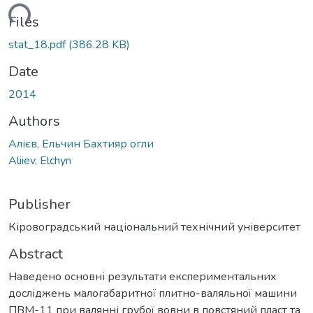
ading...
Files
stat_18.pdf
(386.28 KB)
Date
2014
Authors
Алієв, Ельчин Бахтияр огли
Aliiev, Elchyn
Publisher
Кіровоградський національний технічний університет
Abstract
Наведено основні результати експериментальних
досліджень малогабаритної плитно-валяльної машини
ПВМ-11 при валянні грубої вовни в повстяний пласт та