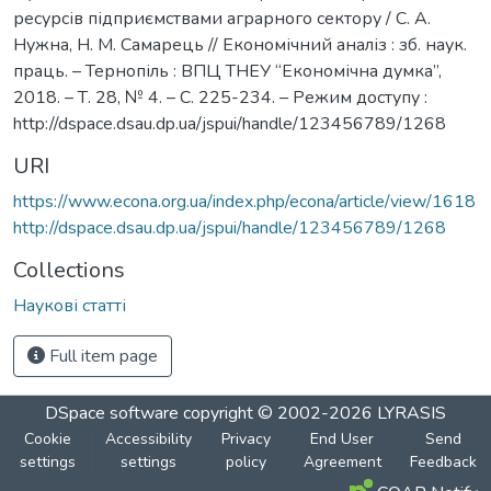
ресурсів підприємствами аграрного сектору / С. А.
Нужна, Н. М. Самарець // Економічний аналіз : зб. наук.
праць. – Тернопіль : ВПЦ ТНЕУ “Економічна думка”,
2018. – Т. 28, № 4. – С. 225-234. – Режим доступу :
http://dspace.dsau.dp.ua/jspui/handle/123456789/1268
URI
https://www.econa.org.ua/index.php/econa/article/view/1618
http://dspace.dsau.dp.ua/jspui/handle/123456789/1268
Collections
Наукові статті
Full item page
DSpace software
copyright © 2002-2026
LYRASIS
Cookie
Accessibility
Privacy
End User
Send
settings
settings
policy
Agreement
Feedback