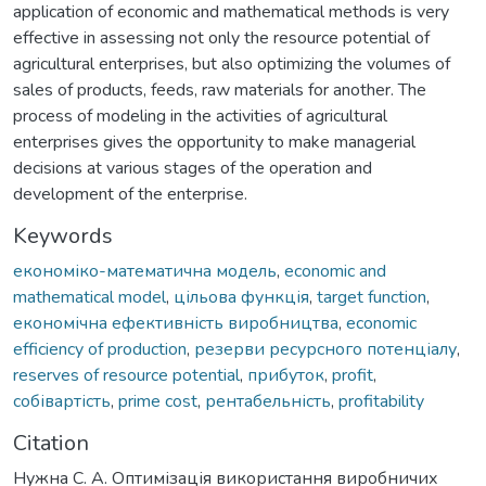
application of economic and mathematical methods is very
effective in assessing not only the resource potential of
agricultural enterprises, but also optimizing the volumes of
sales of products, feeds, raw materials for another. The
process of modeling in the activities of agricultural
enterprises gives the opportunity to make managerial
decisions at various stages of the operation and
development of the enterprise.
Keywords
економіко-математична модель
,
economic and
mathematical model
,
цільова функція
,
target function
,
економічна ефективність виробництва
,
economic
efficiency of production
,
резерви ресурсного потенціалу
,
reserves of resource potential
,
прибуток
,
profit
,
собівартість
,
prime cost
,
рентабельність
,
profitability
Citation
Нужна С. А. Оптимізація використання виробничих