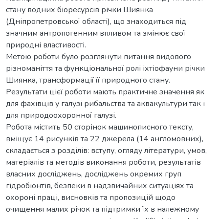
стану водних біоресурсів річки Шиянка
(Дніпропетровської області), що знаходиться під
значним антропогенним впливом та змінює свої
природні властивості.
Метою роботи було розглянути питання видового
різноманіття та функціональної ролі іхтіофауни річки
Шиянка, трансформації її природного стану.
Результати цієї роботи мають практичне значення як
для фахівців у галузі рибальства та аквакультури так і
для природоохоронної галузі.
Робота містить 50 сторінок машинописного тексту,
вміщує 14 рисунків та 22 джерела (14 англомовних),
складається з розділів: вступу, огляду літератури, умов,
матеріалів та методів виконання роботи, результатів
власних досліджень, досліджень окремих груп
гідробіонтів, безпеки в надзвичайних ситуаціях та
охороні праці, висновків та пропозицій щодо
очищення малих річок та підтримки їх в належному