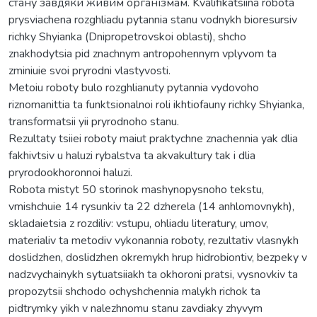
стану завдяки живим організмам. Kvalifikatsiina robota
prysviachena rozghliadu pytannia stanu vodnykh bioresursiv
richky Shyianka (Dnipropetrovskoi oblasti), shcho
znakhodytsia pid znachnym antropohennym vplyvom ta
zminiuie svoi pryrodni vlastyvosti.
Metoiu roboty bulo rozghlianuty pytannia vydovoho
riznomanittia ta funktsionalnoi roli ikhtiofauny richky Shyianka,
transformatsii yii pryrodnoho stanu.
Rezultaty tsiiei roboty maiut praktychne znachennia yak dlia
fakhivtsiv u haluzi rybalstva ta akvakultury tak i dlia
pryrodookhoronnoi haluzi.
Robota mistyt 50 storinok mashynopysnoho tekstu,
vmishchuie 14 rysunkiv ta 22 dzherela (14 anhlomovnykh),
skladaietsia z rozdiliv: vstupu, ohliadu literatury, umov,
materialiv ta metodiv vykonannia roboty, rezultativ vlasnykh
doslidzhen, doslidzhen okremykh hrup hidrobiontiv, bezpeky v
nadzvychainykh sytuatsiiakh ta okhoroni pratsi, vysnovkiv ta
propozytsii shchodo ochyshchennia malykh richok ta
pidtrymky yikh v nalezhnomu stanu zavdiaky zhyvym