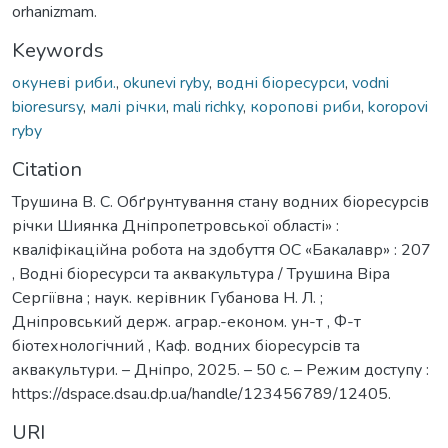
orhanizmam.
Keywords
окуневі риби.
,
okunevi ryby
,
водні біоресурси
,
vodni
bioresursy
,
малі річки
,
mali richky
,
коропові риби
,
koropovi
ryby
Citation
Трушина В. С. Обґрунтування стану водних біоресурсів
річки Шиянка Дніпропетровської області» :
кваліфікаційна робота на здобуття ОС «Бакалавр» : 207
, Водні біоресурси та аквакультура / Трушина Віра
Сергіївна ; наук. керівник Губанова Н. Л. ;
Дніпровський держ. аграр.-економ. ун-т , Ф-т
біотехнологічний , Каф. водних біоресурсів та
аквакультури. – Дніпро, 2025. – 50 с. – Режим доступу :
https://dspace.dsau.dp.ua/handle/123456789/12405.
URI