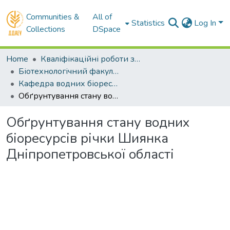
Communities &
All of
Statistics
Log In
Collections
DSpace
Home
Кваліфікаційні роботи здобувачів вищої освіти
Біотехнологічний факультет
Кафедра водних біоресурсів та аквакультури. Бакалаври
Обґрунтування стану водних біоресурсів річки Шиянка Дніпропетровської області
Обґрунтування стану водних
біоресурсів річки Шиянка
Дніпропетровської області