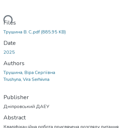
ding...
Files
Трушина В. С..pdf
(885.95 KB)
Date
2025
Authors
Трушина, Віра Сергіївна
Trushyna, Vira Serhiivna
Publisher
Дніпровський ДАЕУ
Abstract
Кваліфікаційна робота присвячена розгляду питання