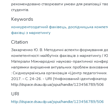
рекомендовано створювати умови для реалізації тво
студентів.
Keywords
конкурентоздатний фахівець
,
дослідницька компет
фахівці з маркетингу
Citation
Захарченко Ю. В. Методичні аспекти формування до
компетентності майбутніх фахівців з маркетингу / Ю.
Матеріали Міжнародної науково-практичної конфер
напрямки вирішення актуальних проблем виховання і
: Східноукраїнська організація «Центр педагогічних
2017. – С. 24–26. - URI (Уніфікований ідентифікатор 
http://dspace.dsau.dp.ua/jspui/handle/123456789/506
URI
http://dspace.dsau.dp.ua/jspui/handle/123456789/506