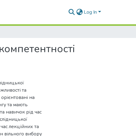
Log In
компетентності
лідницької
жливості та
 орієнтовані на
нгу та мають
та навичок рід час
слідницької
 час лекційних та
н вільного вибору