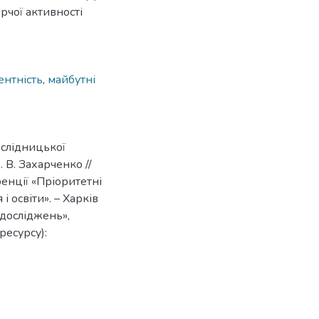
рчої активності
ентність
,
майбутні
слідницької
 В. Захарченко //
енції «Пріоритетні
 освіти». – Харків
 досліджень»,
ресурсу):