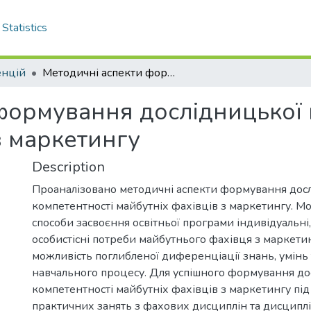
Statistics
енцій
Методичні аспекти формування дослідницької компетентності майбутніх фахівців з маркетингу
формування дослідницької 
з маркетингу
Description
Проаналізовано методичні аспекти формування дос
компетентності майбутніх фахівців з маркетингу. Мо
способи засвоєння освітньої програми індивідуальні,
особистісні потреби майбутнього фахівця з маркети
можливість поглибленої диференціації знань, умінь 
навчального процесу. Для успішного формування до
компетентності майбутніх фахівців з маркетингу під
практичних занять з фахових дисциплін та дисциплі