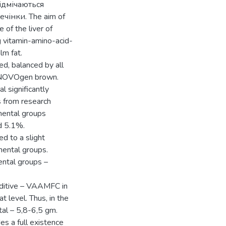
 відмічаються
чінки. The aim of
 of the liver of
g vitamin-amino-acid-
lm fat.
ed, balanced by all
s NOVOgen brown.
significantly
ns from research
imental groups
nd 5.1%.
d to a slight
mental groups.
mental groups –
dditive – VAAMFC in
 level. Thus, in the
tal – 5,8-6,5 gm.
es a full existence