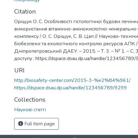
Citation
Оріщук О. С. Особливості гістологічної будови печін
використання вітамінно-амінокислотно-мінеральн
комплексу / О. С. Оріщук, С. В. Цап // Науково-тех
біобезпеки та екологічного контролю ресурсів АПК /
Дніпропетровський ДАЕУ. – 2015. – Т. 3. – № 1. – C.
доступу : https://dspace.dsau.dp.ua/handle/123456789/
URI
http://biosafety-center.com/2015-3-%e2%84%961/
https://dspace.dsau.dp.ua/handle/123456789/9299
Collections
Наукові статті
Full item page