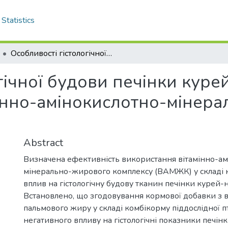
Statistics
Особливості гістологічної будови печінки курей-несучок за використання вітамінно-амінокислотно-мінерально-жирового комплексу
гічної будови печінки куре
інно-амінокислотно-мінер
Abstract
Визначена ефективність використання вітамінно-ам
мінерально-жирового комплексу (ВАМЖК) у складі к
вплив на гістологічну будову тканин печінки курей-н
Встановлено, що згодовування кормової добавки з
пальмового жиру у складі комбікорму піддослідної п
негативного впливу на гістологічні показники печін