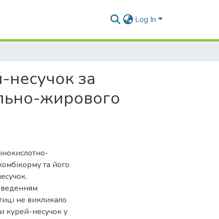
Log In
й-несучок за
ально-жирового
інокислотно-
омбікорму та його
есучок.
 введенням
тиці не викликало
ки курей-несучок у