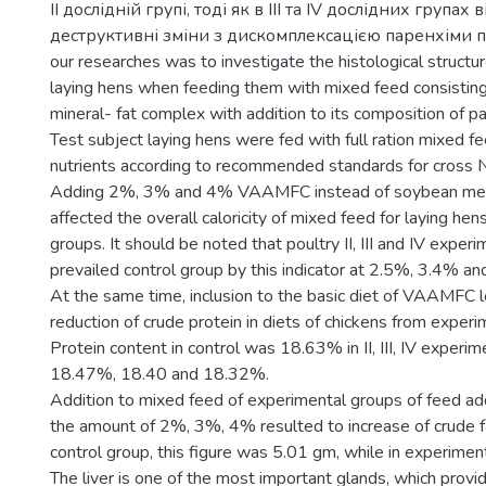
II дослідній групі, тоді як в III та IV дослідних групах
деструктивні зміни з дискомплексацією паренхіми пе
our researches was to investigate the histological structure
laying hens when feeding them with mixed feed consistin
mineral- fat complex with addition to its composition of pa
Test subject laying hens were fed with full ration mixed fe
nutrients according to recommended standards for cros
Adding 2%, 3% and 4% VAAMFC instead of soybean meal 
affected the overall caloricity of mixed feed for laying he
groups. It should be noted that poultry II, III and IV exper
prevailed control group by this indicator at 2.5%, 3.4% a
At the same time, inclusion to the basic diet of VAAMFC le
reduction of crude protein in diets of chickens from experi
Protein content in control was 18.63% in II, III, IV experi
18.47%, 18.40 and 18.32%.
Addition to mixed feed of experimental groups of feed a
the amount of 2%, 3%, 4% resulted to increase of crude fat
control group, this figure was 5.01 gm, while in experimen
The liver is one of the most important glands, which provid