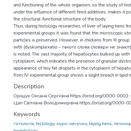
and functioning of the whole organism, so the study of hist
under the influence of different feed additives, makes it 
the structural-functional structure of the body.
Thus, during histology researches of liver of laying hens from 
experimental groups it was found that the microscopic str
particles is preserved. However, in chickens from III grou
with (dyskomplexatio – такого слова словари не знают) 
is noted. The vast majority of hepatocytes bulked up with 
cytoplasm, which indicates the presence of granular dystr
appearance of tiny fat droplets in the cytoplasm of hepat
from IV experimental group shows a slight breach in lipid
Description
Оріщук Оксана Сергіївна https://orcid.org/0000-000
Цап Світлана Володимирівна https://orcid.org/0000
Keywords
гістологія
,
histology
,
кури-несучки
,
laying hens
,
печінка
morphology