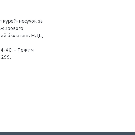
ки курей-несучок за
о-жирового
нічний бюлетень НДЦ
 34-40. – Режим
9299.