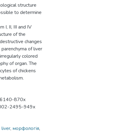
ological structure
possible to determine
I, II, III and IV
ucture of the
p destructive changes
parenchyma of liver
irregularly colored
ophy of organ. The
ocytes of chickens
 metabolism.
2-6140-870х
-0002-2495-949х
,
liver
,
морфологія
,