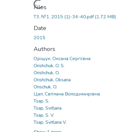
Loading...
Files
Т3. №1. 2015 (1)-34-40.pdf
(1.72 MB)
Date
2015
Authors
Оріщук, Оксана Сергіївна
Orishchuk, O. S.
Orishchuk, O.
Orishchuk, Oksana
Orischuk, O.
Цап, Світлана Володимирівна
Tsap, S.
Tsap, Svitlana
Tsap, S. V.
Tsap, Svitlana V.
Show 1 more