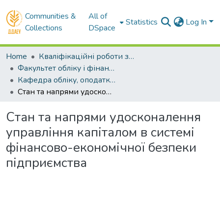
Communities &
All of
Statistics
Log In
Collections
DSpace
Home
Кваліфікаційні роботи здобувачів вищої освіти
Факультет обліку і фінансів
Кафедра обліку, оподаткування та управління фінансово-економічною безпекою . Магістри
Стан та напрями удосконалення управління капіталом в системі фінансово-економічної безпеки підприємства
Стан та напрями удосконалення
управління капіталом в системі
фінансово-економічної безпеки
підприємства