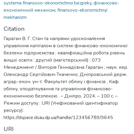
systema finansovo-ekonomichnoi bezpeky
,
фінансово-
економічний механізм
,
finansovo-ekonomichnyi
mekhanizm
Citation
Гараган В. Г. Стан та напрями удосконалення
управління капіталом в системі фінансово-економічної
безпеки підприємства : кваліфікаційна робота рівень
вищої освіти : другий (магістерський) : 073
Менеджмент / Вікторія Геннадіївна Гараган ; наук. кер.
Олександр Сергійович Ткаченко; Дніпровський держ.
аграр.-екон. ун-т. Факультет обліку і фінансів , Каф.
обліку, оподаткування та управління фінансово-
економічною безпекою . – Дніпро, 2024. – 100 с. –
Режим доступу : URI (Уніфікований ідентифікатор
ресурсу):
https://dspace.dsau.dp.ua/handle/123456789/9645
URI