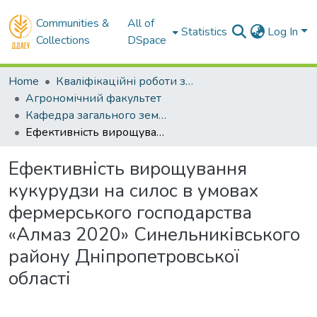
Communities &
All of
Statistics
Log In
Collections
DSpace
Home
Кваліфікаційні роботи здобувачів вищої освіти
Агрономічний факультет
Кафедра загального землеробства та ґрунтознавства . Магістри
Ефективність вирощування кукурудзи на силос в умовах фермерського господарства «Алмаз 2020» Синельниківського району Дніпропетровської області
Ефективність вирощування
кукурудзи на силос в умовах
фермерського господарства
«Алмаз 2020» Синельниківського
району Дніпропетровської
області