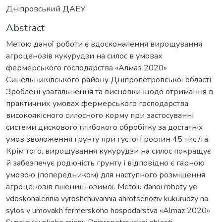
Дніпровський ДАЕУ
Abstract
Метою даної роботи є вдосконалення вирощування
агроценозів кукурудзи на силос в умовах
фермерського господарства «Алмаз 2020»
Синельниківського району Дніпропетровської області
Зроблені узагальнення та висновки щодо отримання в
практичних умовах фермерського господарства
високоякісного силосного корму при застосуванні
системи дискового глибокого обробітку за достатніх
умов зволоження грунту при густоті рослин 45 тис./га.
Крім того, вирощування кукурудзи на силос покращує
й забезпечує родючість грунту і відповідно є гарною
умовою (попередником) для наступного розміщення
агроценозів пшениці озимої. Metoiu danoi roboty ye
vdoskonalennia vyroshchuvannia ahrotsenoziv kukurudzy na
sylos v umovakh fermerskoho hospodarstva «Almaz 2020»