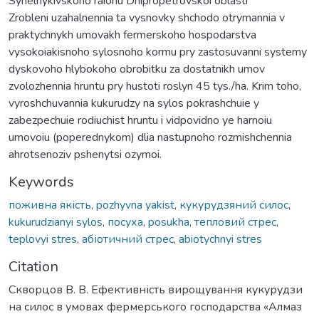
Synelnykivskoho raionu Dnipropetrovskoi oblasti
Zrobleni uzahalnennia ta vysnovky shchodo otrymannia v
praktychnykh umovakh fermerskoho hospodarstva
vysokoiakisnoho sylosnoho kormu pry zastosuvanni systemy
dyskovoho hlybokoho obrobitku za dostatnikh umov
zvolozhennia hruntu pry hustoti roslyn 45 tys./ha. Krim toho,
vyroshchuvannia kukurudzy na sylos pokrashchuie y
zabezpechuie rodiuchist hruntu i vidpovidno ye harnoiu
umovoiu (poperednykom) dlia nastupnoho rozmishchennia
ahrotsenoziv pshenytsi ozymoi.
Keywords
поживна якість
,
pozhyvna yakist
,
кукурудзяний силос
,
kukurudzianyi sylos
,
посуха
,
posukha
,
тепловий стрес
,
teplovyi stres
,
абіотичний стрес
,
abiotychnyi stres
Citation
Скворцов В. В. Ефективність вирощування кукурудзи
на силос в умовах фермерського господарства «Алмаз