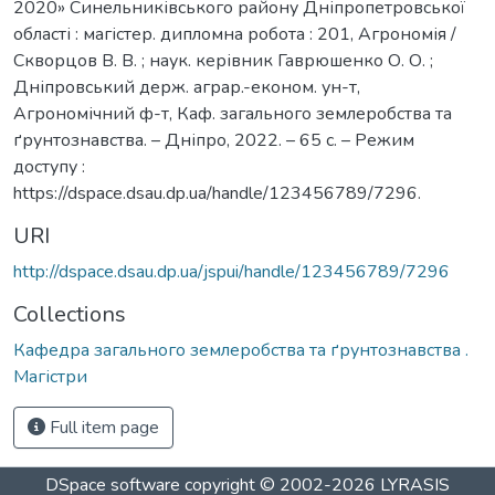
2020» Синельниківського району Дніпропетровської
області : магістер. дипломна робота : 201, Агрономія /
Скворцов В. В. ; наук. керівник Гаврюшенко О. О. ;
Дніпровський держ. аграр.-економ. ун-т,
Агрономічний ф-т, Каф. загального землеробства та
ґрунтознавства. – Дніпро, 2022. – 65 с. – Режим
доступу :
https://dspace.dsau.dp.ua/handle/123456789/7296.
URI
http://dspace.dsau.dp.ua/jspui/handle/123456789/7296
Collections
Кафедра загального землеробства та ґрунтознавства .
Магістри
Full item page
DSpace software
copyright © 2002-2026
LYRASIS