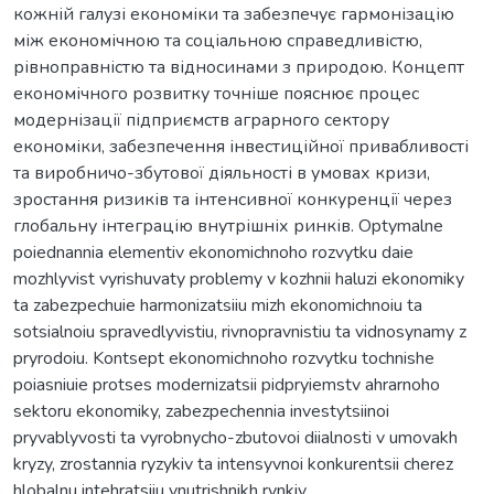
кожній галузі економіки та забезпечує гармонізацію
між економічною та соціальною справедливістю,
рівноправністю та відносинами з природою. Концепт
економічного розвитку точніше пояснює процес
модернізації підприємств аграрного сектору
економіки, забезпечення інвестиційної привабливості
та виробничо-збутової діяльності в умовах кризи,
зростання ризиків та інтенсивної конкуренції через
глобальну інтеграцію внутрішніх ринків. Optymalne
poiednannia elementiv ekonomichnoho rozvytku daie
mozhlyvist vyrishuvaty problemy v kozhnii haluzi ekonomiky
ta zabezpechuie harmonizatsiiu mizh ekonomichnoiu ta
sotsialnoiu spravedlyvistiu, rivnopravnistiu ta vidnosynamy z
pryrodoiu. Kontsept ekonomichnoho rozvytku tochnishe
poiasniuie protses modernizatsii pidpryiemstv ahrarnoho
sektoru ekonomiky, zabezpechennia investytsiinoi
pryvablyvosti ta vyrobnycho-zbutovoi diialnosti v umovakh
kryzy, zrostannia ryzykiv ta intensyvnoi konkurentsii cherez
hlobalnu intehratsiiu vnutrishnikh rynkiv.