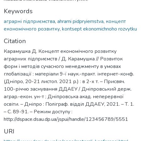
Keywords
аграрні підприємства
,
ahrarni pidpryiemstva
,
концепт
економічного розвитку
,
kontsept ekonomichnoho rozvytku
Citation
Карамушка Д. Концепт економічного розвитку
аграрних підприємств / Д. Карамушка // Розвиток
форм і методів сучасного менеджменту в умовах
глобалізації : матеріали 9-ї наук.-практ. інтернет-конф.
(Дніпро, 20-21 листоп. 2021 р.) : в 2-х т. – Присвяч.
100-річчю заснування ДДАЕУ / Дніпровський держ.
аграр.-екон. ун-т ; Дніпровська акад. неперервної
освіти. – Дніпро : Поліграф. відділ ДДАЕУ, 2021. – Т. 1.
– С. 89-91. – Режим доступу :
http://dspace.dsau.dp.ua/jspui/handle/123456789/5551
URI