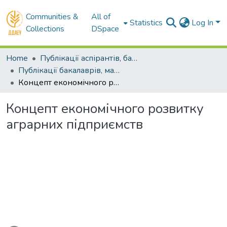
Communities &
All of
Statistics
Log In
Collections
DSpace
Home
Публікації аспірантів, бакалаврів, магістрів
Публікації бакалаврів, магістрів
Концепт економічного розвитку аграрних підприємств
Концепт економічного розвитку
аграрних підприємств