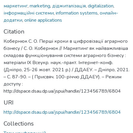
маркетинг
,
marketing
,
діджиталізація
,
digitalization
,
інформаційні системи
,
information systems
,
онлайн-
додатки
,
online applications
Citation
Кобернюк С. О. Перші кроки в цифровізації аграрного
бізнесу / С. О. Кобернюк // Маркетинг як найважливіша
складова функціонування системи аграрного бізнесу :
матеріали ІХ Всеукр. наук.-практ. Інтернет-конф.
(Дніпро, 25-26 жовт. 2021 р.) / ДДАЕУ. – Дніпро, 2021.
– С. 87-90. – ( Присвяч. 100-річчю ДДАЕУ). – Режим
доступу :
http://dspace.dsau.dp.ua/jspui/handle/123456789/6804
URI
http://dspace.dsau.dp.ua/jspui/handle/123456789/6804
Collections