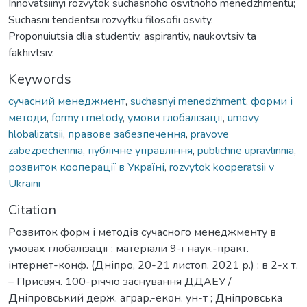
Innovatsiinyi rozvytok suchasnoho osvitnoho menedzhmentu;
Suchasni tendentsii rozvytku filosofii osvity.
Proponuiutsia dlia studentiv, aspirantiv, naukovtsiv ta
fakhivtsiv.
Keywords
сучасний менеджмент
,
suchasnyi menedzhment
,
форми і
методи
,
formy i metody
,
умови глобалізації
,
umovy
hlobalizatsii
,
правове забезпечення
,
pravove
zabezpechennia
,
публічне управління
,
publichne upravlinnia
,
розвиток кооперації в Україні
,
rozvytok kooperatsii v
Ukraini
Citation
Розвиток форм і методів сучасного менеджменту в
умовах глобалізації : матеріали 9-ї наук.-практ.
інтернет-конф. (Дніпро, 20-21 листоп. 2021 р.) : в 2-х т.
– Присвяч. 100-річчю заснування ДДАЕУ /
Дніпровський держ. аграр.-екон. ун-т ; Дніпровська