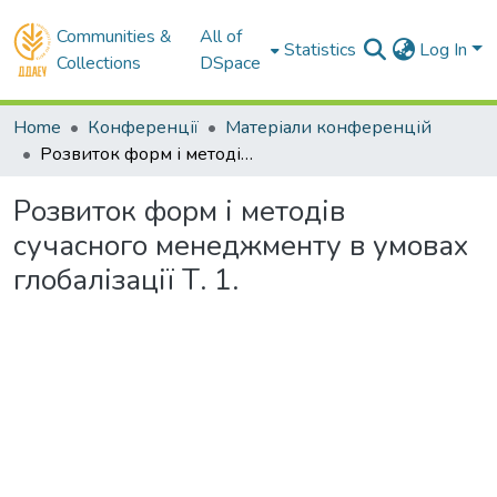
Communities &
All of
Statistics
Log In
Collections
DSpace
Home
Конференції
Матеріали конференцій
Розвиток форм і методів сучасного менеджменту в умовах глобалізації Т. 1.
Розвиток форм і методів
сучасного менеджменту в умовах
глобалізації Т. 1.