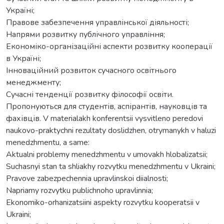
Україні;
Правове забезпечення управлінської діяльності;
Напрями розвитку публічного управління;
Економіко-організаційні аспекти розвитку кооперації
в Україні;
Інноваційний розвиток сучасного освітнього
менеджменту;
Сучасні тенденції розвитку філософії освіти.
Пропонуються для студентів, аспірантів, науковців та
фахівців. V materialakh konferentsii vysvitleno peredovi
naukovo-praktychni rezultaty doslidzhen, otrymanykh v haluzi
menedzhmentu, a same:
Aktualni problemy menedzhmentu v umovakh hlobalizatsii;
Suchasnyi stan ta shliakhy rozvytku menedzhmentu v Ukraini;
Pravove zabezpechennia upravlinskoi diialnosti;
Napriamy rozvytku publichnoho upravlinnia;
Ekonomiko-orhanizatsiini aspekty rozvytku kooperatsii v
Ukraini;