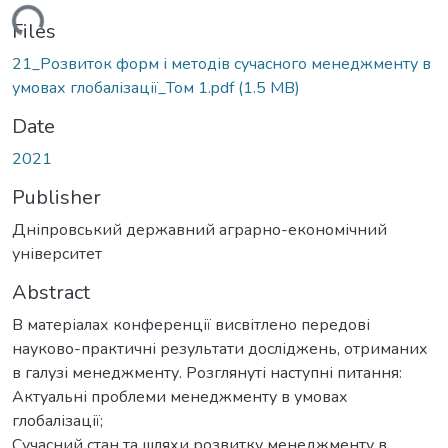
ding...
Files
21_Розвиток форм і методів сучасного менеджменту в
умовах глобалізації_Том 1.pdf
(1.5 MB)
Date
2021
Publisher
Дніпровський державний аграрно-економічний
університет
Abstract
В матеріалах конференції висвітлено передові
науково-практичні результати досліджень, отриманих
в галузі менеджменту. Розглянуті наступні питання:
Актуальні проблеми менеджменту в умовах
глобалізації;
Сучасний стан та шляхи розвитку менеджменту в