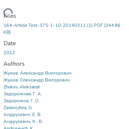
oading...
Files
164-Article Text-375-1-10-20140311 (1).PDF
(344.86
KB)
Date
2012
Authors
Жуков, Александр Викторович
Жуков, Олександр Вікторович
Zhukov, Aleksandr
Задорожная, Г. А.
Задорожна, Г. О.
Zadorozhna, G.
Андрусевич, Е. В.
Андрусевич, К . В.
Andrusevich, K.