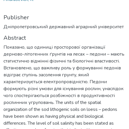
Publisher
Дніпропетровський державний аграрний університет
Abstract
Показано, що одиниці просторової організації
дерново-літогенних ґрунтів на лесах – педони – мають
статистично відмінні фізичні та біологічні властивості.
Встановлено, що важливу роль у формуванні педонів
відіграє ступінь засолення грунту, який
характеризується електропровідністю. Педони
формують різні умови для існування рослин, унаслідок
чого спостерігаються розбіжності в продуктивності
рослинних угруповань. The units of the spatial
organization of the sod lithogenic soils on loess – pedons
have been shown as having physical and biological
differences. The level of soil salinity has been stated as