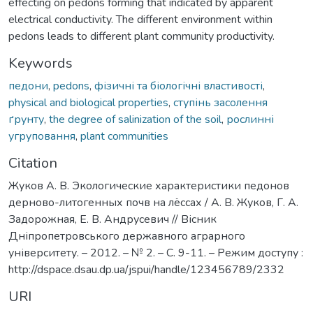
effecting on pedons forming that indicated by apparent
electrical conductivity. The different environment within
pedons leads to different plant community productivity.
Keywords
педони
,
pedons
,
фізичні та біологічні властивості
,
physical and biological properties
,
ступінь засолення
ґрунту
,
the degree of salinization of the soil
,
рослинні
угруповання
,
plant communities
Citation
Жуков А. В. Экологические характеристики педонов
дерново-литогенных почв на лёссах / А. В. Жуков, Г. А.
Задорожная, Е. В. Андрусевич // Вісник
Дніпропетровського державного аграрного
університету. – 2012. – № 2. – С. 9-11. – Режим доступу :
http://dspace.dsau.dp.ua/jspui/handle/123456789/2332
URI