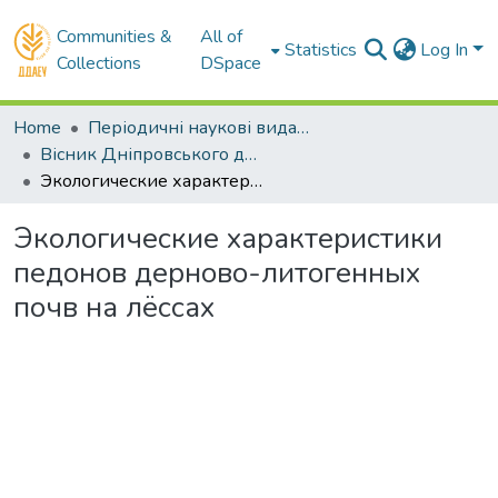
Communities &
All of
Statistics
Log In
Collections
DSpace
Home
Періодичні наукові видання ДДАЕУ
Вісник Дніпровського державного аграрно–економічного університету - до липня 2018 р.
Экологические характеристики педонов дерново-литогенных почв на лёссах
Экологические характеристики
педонов дерново-литогенных
почв на лёссах