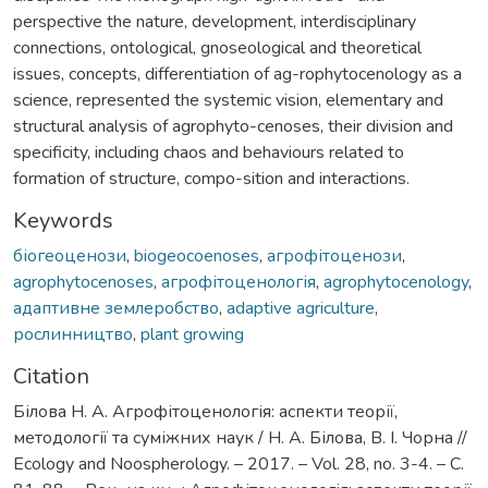
perspective the nature, development, interdisciplinary
connections, ontological, gnoseological and theoretical
issues, concepts, differentiation of ag-rophytocenology as a
science, represented the systemic vision, elementary and
structural analysis of agrophyto-cenoses, their division and
specificity, including chaos and behaviours related to
formation of structure, compo-sition and interactions.
Keywords
біогеоценози
,
biogeocoenoses
,
агрофітоценози
,
agrophytocenoses
,
агрофітоценологія
,
agrophytocenology
,
адаптивне землеробство
,
adaptive agriculture
,
рослинництво
,
plant growing
Citation
Білова Н. А. Агрофітоценологія: аспекти теорії,
методології та суміжних наук / Н. А. Білова, В. І. Чорна //
Ecology and Noospherology. – 2017. – Vol. 28, no. 3-4. – С.