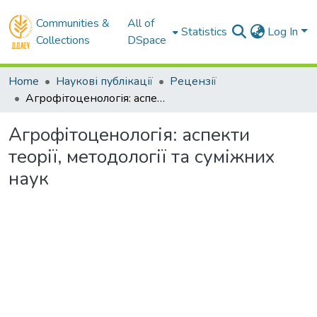
Communities &
All of
Statistics
Log In
Collections
DSpace
Home
Наукові публікації
Рецензії
Агрофітоценологія: аспекти теорії, методології та суміжних наук
Агрофітоценологія: аспекти
теорії, методології та суміжних
наук