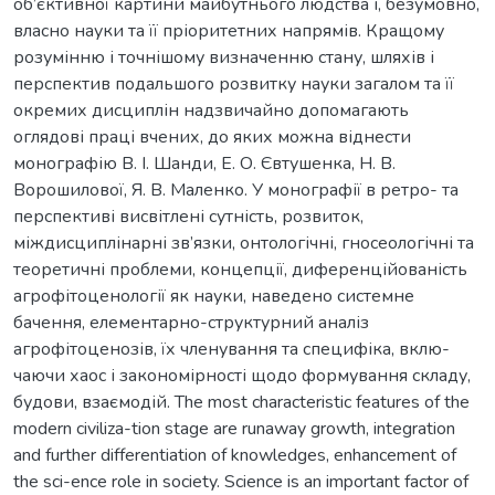
об’єктивної картини майбутнього людства і, безумовно,
власно науки та її пріоритетних напрямів. Кращому
розумінню і точнішому визначенню стану, шляхів і
перспектив подальшого розвитку науки загалом та її
окремих дисциплін надзвичайно допомагають
оглядові праці вчених, до яких можна віднести
монографію В. І. Шанди, Е. О. Євтушенка, Н. В.
Ворошилової, Я. В. Маленко. У монографії в ретро- та
перспективі висвітлені сутність, розвиток,
міждисциплінарні зв’язки, онтологічні, гносеологічні та
теоретичні проблеми, концепції, диференційованість
агрофітоценології як науки, наведено системне
бачення, елементарно-структурний аналіз
агрофітоценозів, їх членування та специфіка, вклю-
чаючи хаос і закономірності щодо формування складу,
будови, взаємодій. The most characteristic features of the
modern civiliza-tion stage are runaway growth, integration
and further differentiation of knowledges, enhancement of
the sci-ence role in society. Science is an important factor of