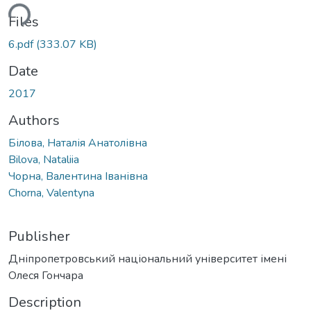
ading...
Files
6.pdf
(333.07 KB)
Date
2017
Authors
Білова, Наталія Анатолівна
Bilova, Nataliia
Чорна, Валентина Іванівна
Chorna, Valentyna
Publisher
Дніпропетровський національний університет імені
Олеся Гончара
Description