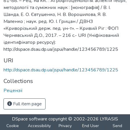
81-88. – Рец. на кн.. : Агрофітоценологія: аспекти теорії,
методології та суміжних наук : [монографія] / В. І.
Шанда, Е. О. Євтушенко, Н. В. Ворошилова, Я. В.
Маленко ; наук. ред. Ю. І. Грицан / ДВНЗ
«Криворізький держ. пед. ун-т». – Кривий Ріг : ФОП
Чернявський Д.О., 2017. – 216 с.- URI (Уніфікований
ідентифікатор ресурсу):
http://dspace.dsau.dp.ua/jspui/handle/123456789/1225
URI
http://dspace.dsau.dp.ua/jspui/handle/123456789/1225
Collections
Рецензії
Full item page
DSpace software
copyright © 2002-2026
LYRASIS
Cookie
Accessibility
Privacy
End User
Send