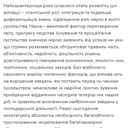
Найхарактерніша риса сучасного етапу розвитку ци-
вілізації – гігантський ріст, інтеграція та подальша
диференціація знань, підвищення ролі науки в житті
суспільства. Наука – важливий фактор перетворення
світу, прогресу людства. Існування та процвітання
суспільства значною мірою залежить від успіхів на-уки,
що стрімко розвивається, обґрунтовує правиль-ність,
об’єктивність, надійність, доцільність рішень
довготривалого планування економічних, екологіч-них,
політичних, соціальних заходів. Без всебічного
наукового аналізу численних факторів, що вплива-ють
на вирішення завдань, які постають перед су-часним
суспільством, неможливе ні надійне прогно-зування
прийдешніх віддалених наслідків теперіш-ніх наших
дій, ні правильне визначення найближчих завдань у
господарській діяльності. Реалії сьогодення
констатують абсолютну необхідність багатобічного
прогнозування, моделювання багатовимірної