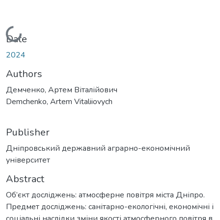
Loading...
Date
2024
Authors
Демченко, Артем Віталійович
Demchenko, Artem Vitaliiovych
Publisher
Дніпровський державний аграрно-економічний
університет
Abstract
Об’єкт досліджень: атмосферне повітря міста Дніпро.
Предмет досліджень: санітарно-екологічні, економічні і
соціальні наслідки зміни якості атмосферного повітря в