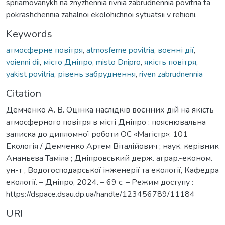
spriamovanykh na znyzhennia rivnia zabrudnennia povitria ta
pokrashchennia zahalnoi ekolohichnoi sytuatsii v rehioni.
Keywords
атмосферне повітря
,
atmosferne povitria
,
воєнні дії
,
voienni dii
,
місто Дніпро
,
misto Dnipro
,
якість повітря
,
yakist povitria
,
рівень забруднення
,
riven zabrudnennia
Citation
Демченко А. В. Оцінка наслідків воєнних дій на якість
атмосферного повітря в місті Дніпро : пояснювальна
записка до дипломної роботи ОС «Магістр»: 101
Екологія / Демченко Артем Віталійович ; наук. керівник
Ананьєва Таміла ; Дніпровський держ. аграр.-економ.
ун-т , Водогосподарської інженерії та екології, Кафедра
екології. – Дніпро, 2024. – 69 с. – Режим доступу :
https://dspace.dsau.dp.ua/handle/123456789/11184
URI