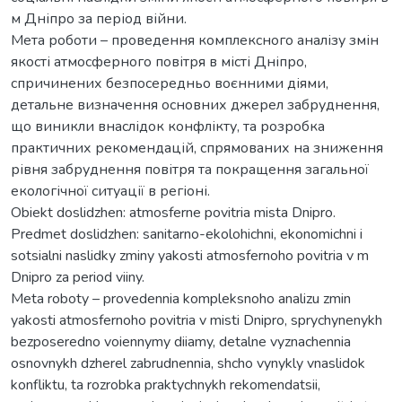
м Дніпро за період війни.
Мета роботи – проведення комплексного аналізу змін
якості атмосферного повітря в місті Дніпро,
спричинених безпосередньо воєнними діями,
детальне визначення основних джерел забруднення,
що виникли внаслідок конфлікту, та розробка
практичних рекомендацій, спрямованих на зниження
рівня забруднення повітря та покращення загальної
екологічної ситуації в регіоні.
Obiekt doslidzhen: atmosferne povitria mista Dnipro.
Predmet doslidzhen: sanitarno-ekolohichni, ekonomichni i
sotsialni naslidky zminy yakosti atmosfernoho povitria v m
Dnipro za period viiny.
Meta roboty – provedennia kompleksnoho analizu zmin
yakosti atmosfernoho povitria v misti Dnipro, sprychynenykh
bezposeredno voiennymy diiamy, detalne vyznachennia
osnovnykh dzherel zabrudnennia, shcho vynykly vnaslidok
konfliktu, ta rozrobka praktychnykh rekomendatsii,