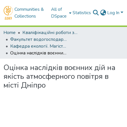
Communities &
All of
Statistics
Log In
Collections
DSpace
Home
Кваліфікаційні роботи здобувачів вищої освіти
Факультет водогосподарської інженерії та екології
Кафедра екології. Магістри
Оцінка наслідків воєнних дій на якість атмосферного повітря в місті Дніпро
Оцінка наслідків воєнних дій на
якість атмосферного повітря в
місті Дніпро