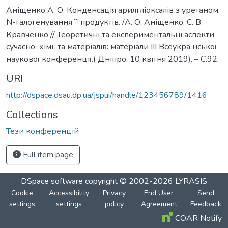
Аніщенко А. О. Конденсація арилгліоксалів з уретаном.
N-галогенування її продуктів. /А. О. Аніщенко, С. В.
Кравченко // Теоретичні та експериментальні аспекти
сучасної хімії та матеріалів: матеріали III Всеукраїнської
наукової конференції.( Дніпро, 10 квітня 2019). – С.92.
URI
http://dspace.dsau.dp.ua/jspui/handle/123456789/1416
Collections
Тези конференцій
Full item page
DSpace software
copyright © 2002-2026
LYRASIS
Cookie
Accessibility
Privacy
End User
Send
settings
settings
policy
Agreement
Feedback
COAR Notify