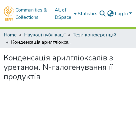
Communities &
All of
Statistics
Log In
Collections
DSpace
Home
Наукові публікації
Тези конференцій
Конденсація арилгліоксалів з уретаном. N-галогенування її продуктів
Конденсація арилгліоксалів з
уретаном. N-галогенування її
продуктів