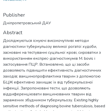
Publisher
Дніпропетровський ДАУ
Abstract
Досліджуються існуючі високочутливі методи
діагностики туберкульозу великої рогатої худоби,
засновані на тестуванні суцільної крові, сироватки з
використанням експрес-діагностикумів M. bovis і
застосування ПЦР. Встановлено, що ці засоби
дозволяють підвищити ефективність діагностичних
заходів; вакцинопрофілактика тварин з допомогою
БЦЖ ефективно захищає їх від туберкульозної
інфекції. Запропоновані тести, що дозволяють
віддиференціювати вакцинованих тварин від
заражених збудником туберкульозу. Existing highly
sensitive methods of diagnosing bovine tuberculosis, based