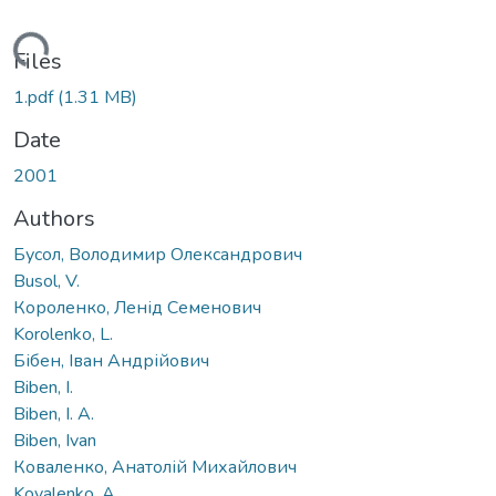
ading...
Files
1.pdf
(1.31 MB)
Date
2001
Authors
Бусол, Володимир Олександрович
Busol, V.
Короленко, Ленід Семенович
Korolenko, L.
Бібен, Іван Андрійович
Biben, I.
Biben, I. A.
Biben, Ivan
Коваленко, Анатолій Михайлович
Kovalenko, A.