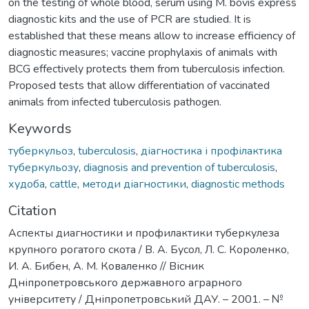
on the testing of whole blood, serum using M. bovis express
diagnostic kits and the use of PCR are studied. It is
established that these means allow to increase efficiency of
diagnostic measures; vaccine prophylaxis of animals with
BCG effectively protects them from tuberculosis infection.
Proposed tests that allow differentiation of vaccinated
animals from infected tuberculosis pathogen.
Keywords
туберкульоз
,
tuberculosis
,
діагностика і профілактика
туберкульозу
,
diagnosis and prevention of tuberculosis
,
худоба
,
cattle
,
методи діагностики
,
diagnostic methods
Citation
Аспекты диагностики и профилактики туберкулеза
крупного рогатого скота / В. А. Бусол, Л. С. Короленко,
И. А. Бибен, А. М. Коваленко // Вісник
Дніпропетровського державного аграрного
університету / Дніпропетровський ДАУ. – 2001. – №