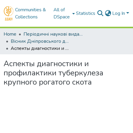
Communities &
All of
Statistics
Log In
Collections
DSpace
Home
Періодичні наукові видання ДДАЕУ
Вісник Дніпровського державного аграрно–економічного університету - до липня 2018 р.
Аспекты диагностики и профилактики туберкулеза крупного рогатого скота
Аспекты диагностики и
профилактики туберкулеза
крупного рогатого скота