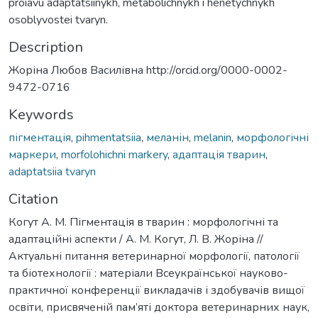
proiavu adaptatsiinykh, metabolichnykh i henetychnykh
osoblyvostei tvaryn.
Description
Жоріна Любов Василівна http://orcid.org/0000-0002-
9472-0716
Keywords
пігментація
,
pihmentatsiia
,
меланін
,
melanin
,
морфологічні
маркери
,
morfolohichni markery
,
адаптація тварин
,
adaptatsiia tvaryn
Citation
Когут А. М. Пігментація в тварин : морфологічні та
адаптаційні аспекти / А. М. Когут, Л. В. Жоріна //
Актуальні питання ветеринарної морфології, патології
та біотехнології : матеріали Всеукраїнської науково-
практичної конференції викладачів і здобувачів вищої
освіти, присвяченій пам’яті доктора ветеринарних наук,