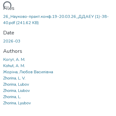
ding...
Files
26_Науково-практ.конф.19-20.03.26_ДДАЕУ (1)-38-
40.pdf
(241.62 KB)
Date
2026-03
Authors
Когут, А. М.
Kohut, A. M.
Жоріна, Любов Василівна
Zhorina, L. V.
Zhorina, Lubov
Zhorina, Liubov
Zhorina, L.
Zhorina, Lyubov