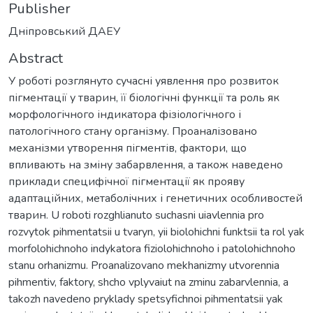
Publisher
Дніпровський ДАЕУ
Abstract
У роботі розглянуто сучасні уявлення про розвиток
пігментації у тварин, її біологічні функції та роль як
морфологічного індикатора фізіологічного і
патологічного стану організму. Проаналізовано
механізми утворення пігментів, фактори, що
впливають на зміну забарвлення, а також наведено
приклади специфічної пігментації як прояву
адаптаційних, метаболічних і генетичних особливостей
тварин. U roboti rozghlianuto suchasni uiavlennia pro
rozvytok pihmentatsii u tvaryn, yii biolohichni funktsii ta rol yak
morfolohichnoho indykatora fiziolohichnoho i patolohichnoho
stanu orhanizmu. Proanalizovano mekhanizmy utvorennia
pihmentiv, faktory, shcho vplyvaiut na zminu zabarvlennia, a
takozh navedeno pryklady spetsyfichnoi pihmentatsii yak