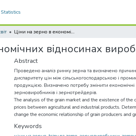
Statistics
віт
Ціни на зерно в економічних відносинах виробників і трейдерів
номічних відносинах виробн
Abstract
Проведено аналіз ринку зерна та визначено причин
диспаритету цін між сільськогосподарською і пром
продукцією. Визначено потребу змінити економічні
зерновиробників і зернотрейдерів.
The analysis of the grain market and the existence of the c
prices between agricultural and industrial products. Dete
change the economic relationship of grain producers and gr
Keywords