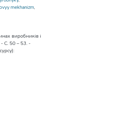
yrobnyky
,
novyy mekhanizm
,
инах виробників і
- С. 50 – 53. -
урсу):