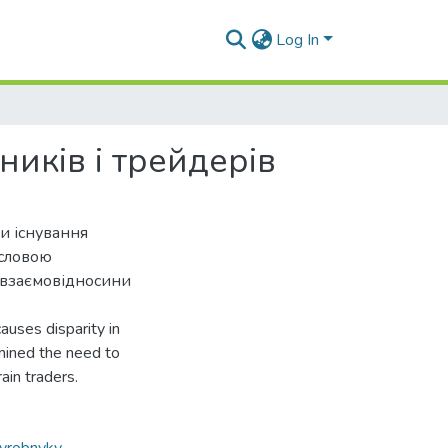
Log In
иків і трейдерів
и існування
исловою
 взаємовідносини
auses disparity in
rmined the need to
ain traders.