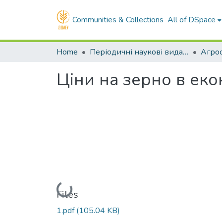
Communities & Collections
All of DSpace
Home
Періодичні наукові видання ДДАЕУ
Агрос
Ціни на зерно в еко
Loading...
Files
1.pdf
(105.04 KB)