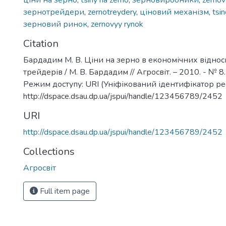
ціни на зерно
,
tsiny na zerno
,
зерновиробники
,
zernov
зернотрейдери
,
zernotreydery
,
ціновий механізм
,
tsi
зерновий ринок
,
zernovyy rynok
Citation
Бардадим М. В. Ціни на зерно в економічних віднос
трейдерів / М. В. Бардадим // Агросвіт. – 2010. - № 8. 
Режим доступу: URI (Уніфікований ідентифікатор рес
http://dspace.dsau.dp.ua/jspui/handle/123456789/2452
URI
`
http://dspace.dsau.dp.ua/jspui/handle/123456789/2452
Collections
Агросвіт
Full item page