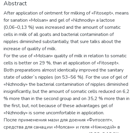
Abstract
After application of ointment for milking of «Fitosept», means
for sanation «Molsan» and gel of «Nizhnodiy» a lactose
(0,06–0,13 %) was increased and the amount of somatic
cells in milk of all goats and bacterial contamination of
nipples diminished substantially, that sure talks about the
increase of quality of milk.
For the use of «Molsan» quality of milk in relation to somatic
cells is better on 29 %, than at application of «Fitosept».
Both preparations almost identically improved the sanitary
state of udder`s nipples (on 53–56 %). For the use of gel of
«Nizhnodiy» the bacterial contamination of nipples diminished
insignificantly, but the amount of somatic cells reduced on 6,2
% more than in the second group and on 35,2 % more than in
the first, but, not because of these advantages gel of
«Nizhnodiy» is some uncomfortable in application.
После применения мази для доения «Фитосепт»,
средства для санации «Молсан» и геля «Ніжнодій» в