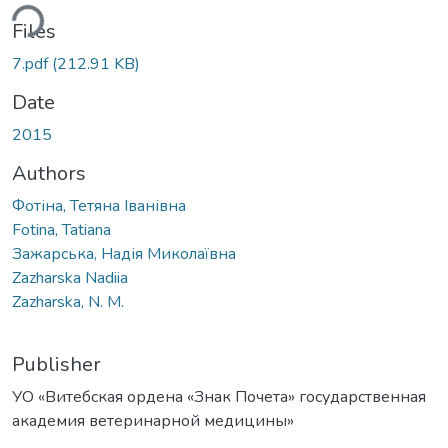
ading...
Files
7.pdf
(212.91 KB)
Date
2015
Authors
Фотіна, Тетяна Іванівна
Fotina, Tatiana
Зажарська, Надія Миколаївна
Zazharska Nadiia
Zazharska, N. M.
Publisher
УО «Витебская ордена «Знак Почета» государственная
академия ветеринарной медицины»