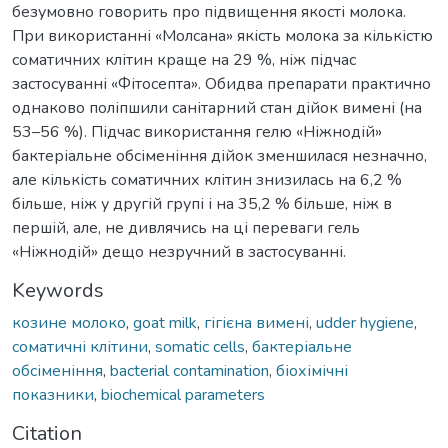
безумовно говорить про підвищення якості молока.
При використанні «Молсана» якість молока за кількістю
соматичних клітин краще на 29 %, ніж підчас
застосуванні «Фітосепта». Обидва препарати практично
однаково поліпшили санітарний стан дійок вимені (на
53–56 %). Підчас використання гелю «Ніжнодій»
бактеріальне обсіменіння дійок зменшилася незначно,
але кількість соматичних клітин знизилась на 6,2 %
більше, ніж у другій групі і на 35,2 % більше, ніж в
першій, але, не дивлячись на ці переваги гель
«Ніжнодій» дещо незручний в застосуванні.
Keywords
козине молоко
,
goat milk
,
гігієна вимені
,
udder hygiene
,
соматичні клітини
,
somatic cells
,
бактеріальне
обсіменіння
,
bacterial contamination
,
біохімічні
показники
,
biochemical parameters
Citation