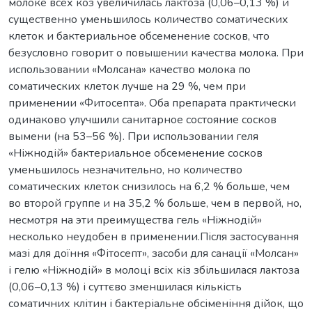
молоке всех коз увеличилась лактоза (0,06–0,13 %) и
существенно уменьшилось количество соматических
клеток и бактериальное обсеменение сосков, что
безусловно говорит о повышении качества молока. При
использовании «Молсана» качество молока по
соматических клеток лучше на 29 %, чем при
применении «Фитосепта». Оба препарата практически
одинаково улучшили санитарное состояние сосков
вымени (на 53–56 %). При использовании геля
«Ніжнодій» бактериальное обсеменение сосков
уменьшилось незначительно, но количество
соматических клеток снизилось на 6,2 % больше, чем
во второй группе и на 35,2 % больше, чем в первой, но,
несмотря на эти преимущества гель «Ніжнодій»
несколько неудобен в применении.Після застосування
мазі для доїння «Фітосепт», засоби для санації «Молсан»
і гелю «Ніжнодій» в молоці всіх кіз збільшилася лактоза
(0,06–0,13 %) і суттєво зменшилася кількість
соматичних клітин і бактеріальне обсіменіння дійок, що