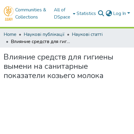
Communities &
All of
Statistics
Log In
Collections
DSpace
Home
Наукові публікації
Наукові статті
Влияние средств для гигиены вымени на санитарные показатели козьего молока
Влияние средств для гигиены
вымени на санитарные
показатели козьего молока