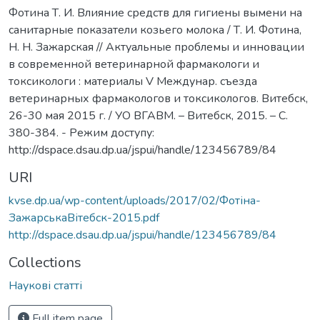
Фотина Т. И. Влияние средств для гигиены вымени на
санитарные показатели козьего молока / Т. И. Фотина,
Н. Н. Зажарская // Актуальные проблемы и инновации
в современной ветеринарной фармакологи и
токсикологи : материалы V Междунар. съезда
ветеринарных фармакологов и токсикологов. Витебск,
26-30 мая 2015 г. / УО ВГАВМ. – Витебск, 2015. – С.
380-384. - Режим доступу:
http://dspace.dsau.dp.ua/jspui/handle/123456789/84
URI
kvse.dp.ua/wp-content/uploads/2017/02/Фотіна-
ЗажарськаВітебск-2015.pdf
http://dspace.dsau.dp.ua/jspui/handle/123456789/84
Collections
Наукові статті
Full item page