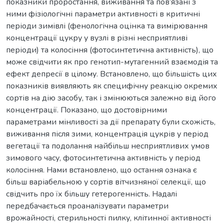
показники проростання, виживання та пов’язані з
ними фізіологічні параметри активності в критичні
періоди зимівлі (фенологічна оцінка та вимірювання
концентрації цукру у вузлі в різні несприятливі
періоди) та колосіння (фотосинтетична активність), що
може свідчити як про генотип-мутагенний взаємодія та
ефект депресії в цілому. Встановлено, що більшість цих
показників виявляють як специфічну реакцію окремих
сортів на дію засобу, так і змінюються залежно від його
концентрації. Показано, що достовірними
параметрами мінливості за дії препарату були схожість,
виживання після зими, концентрація цукрів у період
вегетації та подолання найбільш несприятливих умов
зимового часу, фотосинтетична активність у період
колосіння. Нами встановлено, що остання ознака є
більш варіабельною у сортів вітчизняної селекції, що
свідчить про їх більшу гетерогенність. Надалі
передбачається проаналізувати параметри
врожайності, стерильності пилку, клітинної активності