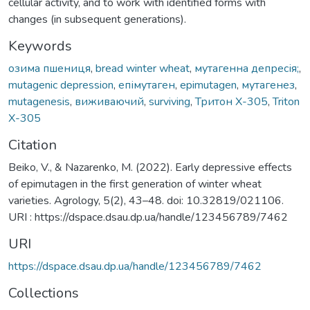
cellular activity, and to work with identified forms with
changes (in subsequent generations).
Keywords
озима пшениця
,
bread winter wheat
,
мутагенна депресія;
,
mutagenic depression
,
епімутаген
,
epimutagen
,
мутагенез
,
mutagenesis
,
виживаючий
,
surviving
,
Тритон Х-305
,
Triton
X-305
Citation
Beiko, V., & Nazarenko, M. (2022). Early depressive effects
of epimutagen in the first generation of winter wheat
varieties. Agrology, 5(2), 43–48. doi: 10.32819/021106.
URI : https://dspace.dsau.dp.ua/handle/123456789/7462
URI
https://dspace.dsau.dp.ua/handle/123456789/7462
Collections