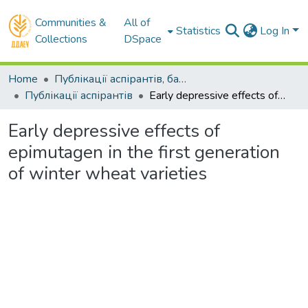
Communities &
All of
Statistics
Log In
Collections
DSpace
Home
Публікації аспірантів, бакалаврів, магістрів
Публікації аспірантів
Early depressive effects of epimutagen in the first generation of winter wheat varieties
Early depressive effects of
epimutagen in the first generation
of winter wheat varieties