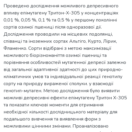
Проведено дослідження можливого депресивного
впливу епімутагену Тритон-Х-305 у концентраціях
0,01 %, 0,05 %, 0,1 % та 0,5 % у першому поколінні
сортів озимої пшениці після одноразової дії.
Дослідження проводили на місцевих подолянці,
співанці та іноземних сортах Альтіго, Курто, Лірик,
Фламенко. Сорти відібрані з метою максимізації
можливого біорізноманіття озимої пшениці та
порівняння особливостей мутагенної депресії залежно
від загальної адаптивної здатності до цих природно-
кліматичних умов та індивідуальної реакції генотипу
сорту на природу вираженої сполуки. у взаємодії
генотип-мутаген. Метою дослідження було виявити
можливі депресивні ефекти епімутагену Тритон Х-305
та показати ключові моменти для отримання
необхідної кількості дослідницького матеріалу для
подальшого вивчення та виявлення форм з
можливими цінними змінами. Проаналізовано