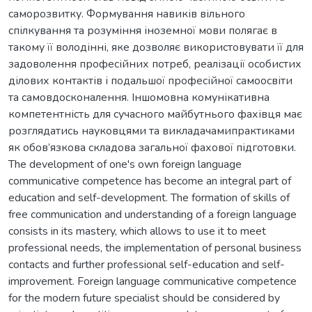
саморозвитку. Формування навиків вільного
спілкування та розуміння іноземної мови полягає в
такому її володінні, яке дозволяє використовувати її для
задоволення професійних потреб, реалізації особистих
ділових контактів і подальшої професійної самоосвіти
та самовдосконалення. Іншомовна комунікативна
компетентність для сучасного майбутнього фахівця має
розглядатись науковцями та викладачамипрактиками
як обов’язкова складова загальної фахової підготовки.
The development of one's own foreign language
communicative competence has become an integral part of
education and self-development. The formation of skills of
free communication and understanding of a foreign language
consists in its mastery, which allows to use it to meet
professional needs, the implementation of personal business
contacts and further professional self-education and self-
improvement. Foreign language communicative competence
for the modern future specialist should be considered by