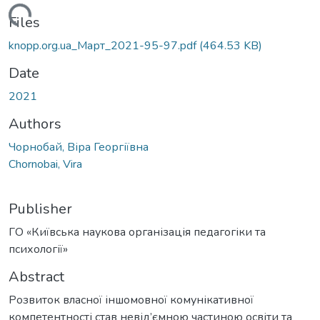
oading...
Files
knopp.org.ua_Март_2021-95-97.pdf
(464.53 KB)
Date
2021
Authors
Чорнобай, Віра Георгіївна
Chornobai, Vira
Publisher
ГО «Київська наукова організація педагогіки та
психології»
Abstract
Розвиток власної іншомовної комунікативної
компетентності став невід’ємною частиною освіти та