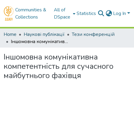
Communities &
All of
Statistics
Log In
Collections
DSpace
Home
Наукові публікації
Тези конференцій
Іншомовна комунікативна компетентність для сучасного майбутнього фахівця
Іншомовна комунікативна
компетентність для сучасного
майбутнього фахівця