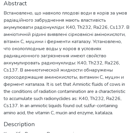
Abstract
Встановлено, що навколо плодові води в корів за умов
радіаційного забруднення мають властивість
акумулювати радіонукліди: К40, Th232, Ra226, Cs137. В
амніотичній рідині виявлені сірковмісні амінокислоти,
вітамін С, муцини і ферменти каталазу. Установлено,
что околоплодные воды у коров в условиях
радиационного загрязнения имеют свойство
аккумулировать радионуклиды: К40, Th232, Ra226,
Cs137. В амниотической жидкости обнаружены
серосодержащие аминокислоты, витамин С, муцин и
фермент каталаза. It is set that Amniotic fluids of cows in
the conditions of radiation contamination are a characteristic
to accumulate such radionyclides as: К40, Th232, Ra226,
Cs137. In an amniotic liquids found out sulfur-containing
amino acid, the vitamin C, mucin and enzyme, katalaza.
Description