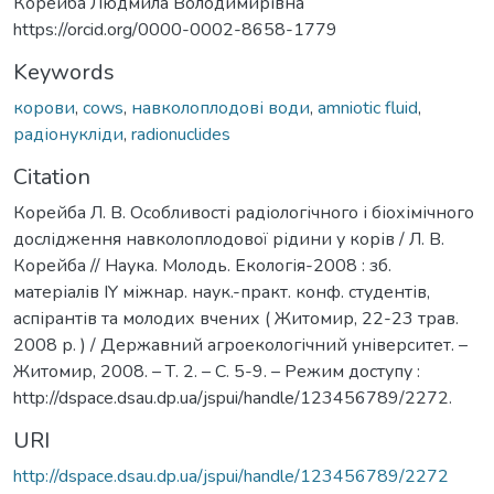
Корейба Людмила Володимирівна
https://orcid.org/0000-0002-8658-1779
Keywords
корови
,
cows
,
навколоплодові води
,
amniotic fluid
,
радіонукліди
,
radionuclides
Citation
Корейба Л. В. Особливості радіологічного і біохімічного
дослідження навколоплодової рідини у корів / Л. В.
Корейба // Наука. Молодь. Екологія-2008 : зб.
матеріалів ІY міжнар. наук.-практ. конф. студентів,
аспірантів та молодих вчених ( Житомир, 22-23 трав.
2008 р. ) / Державний агроекологічний університет. –
Житомир, 2008. – Т. 2. – С. 5-9. – Режим доступу :
http://dspace.dsau.dp.ua/jspui/handle/123456789/2272.
URI
http://dspace.dsau.dp.ua/jspui/handle/123456789/2272