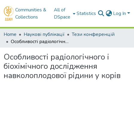
Communities &
All of
Statistics
Log In
Collections
DSpace
Home
Наукові публікації
Тези конференцій
Особливості радіологічного і біохімічного дослідження навколоплодової рідини у корів
Особливості радіологічного і
біохімічного дослідження
навколоплодової рідини у корів