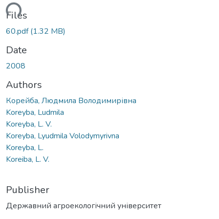
ding...
Files
60.pdf
(1.32 MB)
Date
2008
Authors
Корейба, Людмила Володимирівна
Koreyba, Ludmila
Koreyba, L. V.
Koreyba, Lyudmila Volodymyrivna
Koreyba, L.
Koreiba, L. V.
Publisher
Державний агроекологічний університет