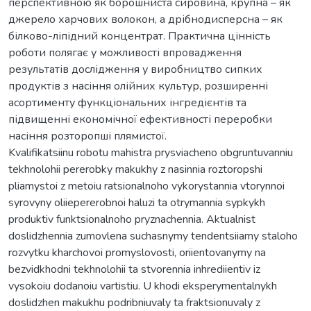
перспективною як борошниста сировина, крупна – як
джерело харчових волокон, а дрібнодисперсна – як
білково-ліпідний концентрат. Практична цінність
роботи полягає у можливості впровадження
результатів дослідження у виробництво сипких
продуктів з насіння олійних культур, розширенні
асортименту функціональних інгредієнтів та
підвищенні економічної ефективності переробки
насіння розторопші плямистої.
Kvalifikatsiinu robotu mahistra prysviacheno obgruntuvanniu
tekhnolohii pererobky makukhy z nasinnia roztoropshi
pliamystoi z metoiu ratsionalnoho vykorystannia vtorynnoi
syrovyny oliiepererobnoi haluzi ta otrymannia sypkykh
produktiv funktsionalnoho pryznachennia. Aktualnist
doslidzhennia zumovlena suchasnymy tendentsiiamy staloho
rozvytku kharchovoi promyslovosti, oriientovanymy na
bezvidkhodni tekhnolohii ta stvorennia inhrediientiv iz
vysokoiu dodanoiu vartistiu. U khodi eksperymentalnykh
doslidzhen makukhu podribniuvaly ta fraktsionuvaly z