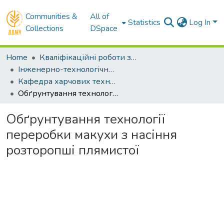
Communities &
All of
Statistics
Log In
Collections
DSpace
Home
Кваліфікаційні роботи здобувачів вищої освіти
Інженерно-технологічний факультет
Кафедра харчових технологій. Магістри
Обґрунтування технології переробки макухи з насіння розторопші плямистої
Обґрунтування технології
переробки макухи з насіння
розторопші плямистої