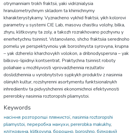
otrymanniam trokh fraktsii, yaki vidriznialysia
hranulometrychnym skladom ta khimichnymy
kharakterystykamy. Vyznacheno vykhid fraktsii, yikh kolorovi
parametry u systemi CIE Lab, masovu chastku volohy, bilka,
zhyru, klitkovyny ta zoly, a takozh rozrakhovano pozhyvnu y
enerhetychnu tsinnist. Vstanovleno, shcho fraktsiia serednoho
pomelu ye perspektyvnoiu yak boroshnysta syrovyna, krupna
– yak dzherelo kharchovykh volokon, a dribnodyspersna – yak
bilkovo-lipidnyi kontsentrat. Praktychna tsinnist roboty
poliahaie u mozhlyvosti vprovadzhennia rezultativ
doslidzhennia u vyrobnytstvo sypkykh produktiv z nasinnia
oliinykh kultur, rozshyrenni asortymentu funktsionalnykh
inhrediientiv ta pidvyshchenni ekonomichnoi efektyvnosti
pererobky nasinnia roztoropshi pliamystoi.
Keywords
насіння розторопші плямистої
,
nasinnia roztoropshi
pliamystoi
,
переробка макухи
,
pererobka makukhy
,
клітковина
,
klitkovyna
,
борошно
,
boroshno
,
білковий