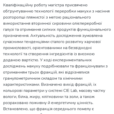
Кваліфікаційну роботу магістра присвячено
обґрунтуванню технології переробки макухи з насіння
розторопші плямистої з метою раціонального
використання вторинної сировини олієпереробної
галузі та отримання сипких продуктів функціонального
призначення. Актуальність дослідження зумовлена
сучасними тенденціями сталого розвитку харчової
промисловості, орієнтованими на безвідходні
технології та створення інгредієнтів із високою
доданою вартістю. У ході експериментальних
досліджень макуху подрібнювали та фракціонували з
отриманням трьох фракцій, які відрізнялися
гранулометричним складом та хімічними
характеристиками. Визначено вихід фракцій, їх
кольорові параметри у системі CIE Lab, масову частку
вологи, білка, жиру, клітковини та золи, а також
розраховано поживну й енергетичну цінність.
Встановлено, що фракція середнього помелу є