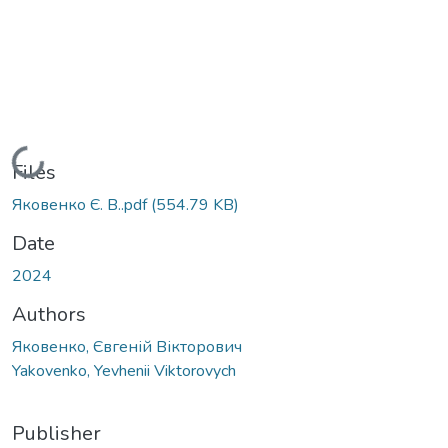
Loading...
Files
Яковенко Є. В..pdf
(554.79 KB)
Date
2024
Authors
Яковенко, Євгеній Вікторович
Yakovenko, Yevhenii Viktorovych
Publisher