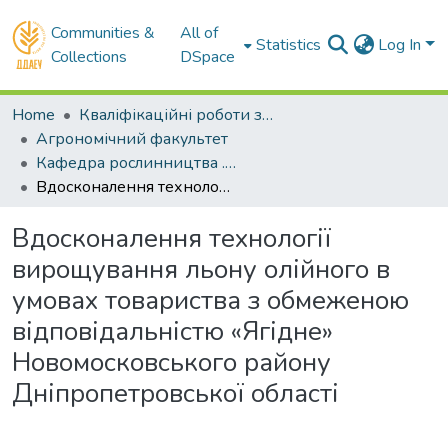
Communities &
All of
Statistics
Log In
Collections
DSpace
Home
Кваліфікаційні роботи здобувачів вищої освіти
Агрономічний факультет
Кафедра рослинництва . Магістри
Вдосконалення технології вирощування льону олійного в умовах товариства з обмеженою відповідальністю «Ягідне» Новомосковського району Дніпропетровської області
Вдосконалення технології
вирощування льону олійного в
умовах товариства з обмеженою
відповідальністю «Ягідне»
Новомосковського району
Дніпропетровської області