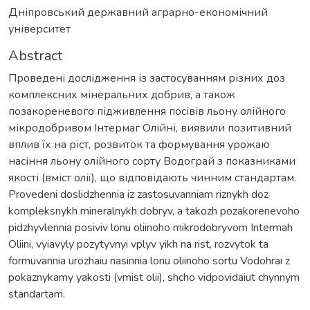
Дніпровський державний аграрно-економічний
університет
Abstract
Проведені дослідження із застосуванням різних доз
комплексних мінеральних добрив, а також
позакореневого підживлення посівів льону олійного
мікродобривом Інтермаг Олійні, виявили позитивний
вплив їх на ріст, розвиток та формування урожаю
насіння льону олійного сорту Водограй з показниками
якості (вміст олії), що відповідають чинним стандартам.
Provedeni doslidzhennia iz zastosuvanniam riznykh doz
kompleksnykh mineralnykh dobryv, a takozh pozakorenevoho
pidzhyvlennia posiviv lonu oliinoho mikrodobryvom Intermah
Oliini, vyiavyly pozytyvnyi vplyv yikh na rist, rozvytok ta
formuvannia urozhaiu nasinnia lonu oliinoho sortu Vodohrai z
pokaznykamy yakosti (vmist olii), shcho vidpovidaiut chynnym
standartam.