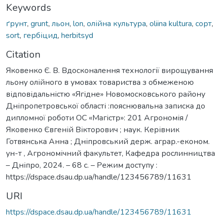
Keywords
ґрунт
,
grunt
,
льон
,
lon
,
олійна культура
,
oliina kultura
,
сорт
,
sort
,
гербіцид
,
herbitsyd
Citation
Яковенко Є. В. Вдосконалення технології вирощування
льону олійного в умовах товариства з обмеженою
відповідальністю «Ягідне» Новомосковського району
Дніпропетровської області :пояснювальна записка до
дипломної роботи ОС «Магістр»: 201 Агрономія /
Яковенко Євгеній Вікторович ; наук. Керівник
Готвянська Анна ; Дніпровський держ. аграр.-економ.
ун-т , Агрономічний факультет, Кафедра рослинництва
– Дніпро, 2024. – 68 с. – Режим доступу :
https://dspace.dsau.dp.ua/handle/123456789/11631
URI
https://dspace.dsau.dp.ua/handle/123456789/11631