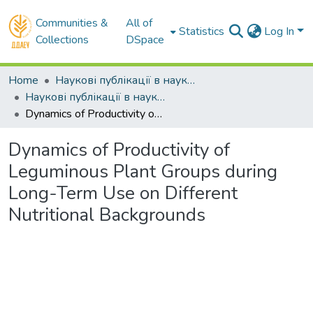
Communities &
All of
Statistics
Log In
Collections
DSpace
Home
Наукові публікації в наукометричних базах Scopus та Web of Science
Наукові публікації в наукометричній базі Scopus
Dynamics of Productivity of Leguminous Plant Groups during Long-Term Use on Different Nutritional Backgrounds
Dynamics of Productivity of
Leguminous Plant Groups during
Long-Term Use on Different
Nutritional Backgrounds