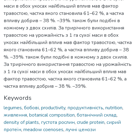
маси в обох укосах найбільший вплив мав фактор
травостою, частка якого становила 61–62 %, а частка
впливу добрив – 38 %. –39%. також були подібні в
кожному з двох схилів. За трирічного використання
травостою на урожайність з 1 га сухої маси в обох
укосах найбільший вплив мав фактор травостою, частка
якого становила 61–62 %, а частка впливу добрив – 38
%. –39%. також були подібні в кожному з двох схилів.
За трирічного використання травостою на урожайність
з 1 га сухої маси в обох укосах найбільший вплив мав
фактор травостою, частка якого становила 61–62 %, а
частка впливу добрив – 38 %. –39%.
Keywords
legumes
,
бобові
,
productivity
,
продуктивність
,
nutrition
,
живлення
,
botanical composition
,
ботанічний склад
,
density of plants
,
густота рослин
,
crude protein
,
сирий
протеїн
,
meadow coenoses
,
лучні ценози