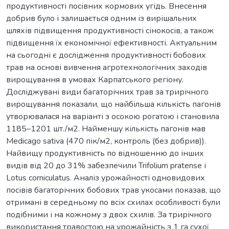
продуктивності посівних кормових угідь. Внесення
добрив було і залишається одним із вирішальних
шляхів підвищення продуктивності сінокосів, а також
підвищення їх економічної ефективності. Актуальним
на сьогодні є дослідження продуктивності бобових
трав на основі вивчення агротехнологічних заходів
вирощування в умовах Карпатського регіону.
Досліджувані види багаторічних трав за трирічного
вирощування показали, що найбільша кількість пагонів
утворювалася на варіанті з осокою рогатою і становила
1185–1201 шт./м2. Найменшу кількість пагонів мав
Medicago sativa (470 пік/м2, контроль (без добрив)).
Найвищу продуктивність по відношенню до інших
видів від 20 до 31% забезпечили Trifolium pratense і
Lotus corniculatus. Аналіз урожайності одновидових
посівів багаторічних бобових трав укосами показав, що
отримані в середньому по всіх схилах особливості були
подібними і на кожному з двох схилів. За трирічного
використання травостою на урожайність з 1 га сухої