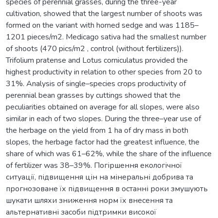
species of perennial grasses, during the three-year
cultivation, showed that the largest number of shoots was
formed on the variant with horned sedge and was 1185–
1201 pieces/m2. Medicago sativa had the smallest number
of shoots (470 pics/m2 , control (without fertilizers)).
Trifolium pratense and Lotus corniculatus provided the
highest productivity in relation to other species from 20 to
31%. Analysis of single–species crops productivity of
perennial bean grasses by cuttings showed that the
peculiarities obtained on average for all slopes, were also
similar in each of two slopes. During the three–year use of
the herbage on the yield from 1 ha of dry mass in both
slopes, the herbage factor had the greatest influence, the
share of which was 61–62%, while the share of the influence
of fertilizer was 38–39%. Погіршення екологічної
ситуації, підвищення цін на мінеральні добрива та
прогнозоване їх підвищення в останні роки змушують
шукати шляхи зниження норм їх внесення та
альтернативні засоби підтримки високої