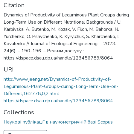
Citation
Dynamics of Productivity of Leguminous Plant Groups during
Long-Term Use on Different Nutritional Backgrounds / U.
Karbivska, A. Butenko, M. Kozak, V. Filon, M. Bahorka, N.
Yurchenko, O. Pshychenko, K. Kyrylchuk, S. Kharchenko, I.
Kovalenko // Journal of Ecological Engineering. – 2023. –
24(6). – 190-196. – Режим доступу :
https://dspace.dsau.dp.ua/handle/123456789/8064
URI
http://www.jeeng.net/Dynamics-of-Productivity-of-
Leguminous-Plant-Groups-during-Long-Term-Use-on-
Different,162778,0,2.html
https://dspace.dsau.dp.ua/handle/123456789/8064
Collections
Наукові публікації в наукометричній базі Scopus