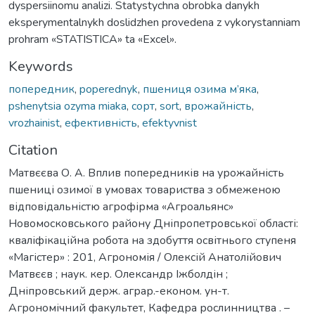
dyspersiinomu analizi. Statystychna obrobka danykh
eksperymentalnykh doslidzhen provedena z vykorystanniam
prohram «STATISTICA» ta «Excel».
Keywords
попередник
,
poperednyk
,
пшениця озима м’яка
,
pshenytsia ozyma miaka
,
сорт
,
sort
,
врожайність
,
vrozhainist
,
ефективність
,
efektyvnist
Citation
Матвєєва О. А. Вплив попередників на урожайність
пшениці озимої в умовах товариства з обмеженою
відповідальністю агрофірма «Агроальянс»
Новомосковського району Дніпропетровської області:
кваліфікаційна робота на здобуття освітнього ступеня
«Магістер» : 201, Агрономія / Олексій Анатолійович
Матвєєв ; наук. кер. Олександр Іжболдін ;
Дніпровський держ. аграр.-економ. ун-т.
Агрономічний факультет, Кафедра рослинництва . –