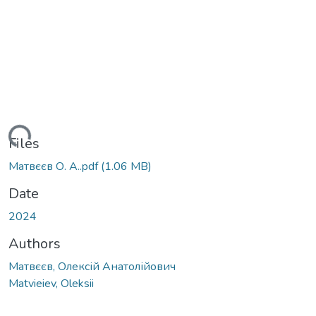
ading...
Files
Матвєєв О. А..pdf
(1.06 MB)
Date
2024
Authors
Матвєєв, Олексій Анатолійович
Matvieiev, Oleksii