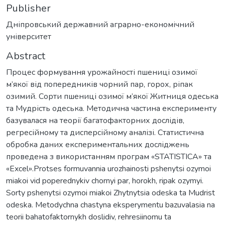
Publisher
Дніпровський державний аграрно-економічний
університет
Abstract
Процес формування урожайності пшениці озимої
м’якої від попередників чорний пар, горох, ріпак
озимий. Сорти пшениці озимої м’якої Житниця одеська
та Мудрість одеська. Методична частина експерименту
базувалася на теорії багатофакторних дослідів,
регресійному та дисперсійному аналізі. Статистична
обробка даних експериментальних досліджень
проведена з використанням програм «STATISTICA» та
«Excel».Protses formuvannia urozhainosti pshenytsi ozymoi
miakoi vid poperednykiv chornyi par, horokh, ripak ozymyi.
Sorty pshenytsi ozymoi miakoi Zhytnytsia odeska ta Mudrist
odeska. Metodychna chastyna eksperymentu bazuvalasia na
teorii bahatofaktornykh doslidiv, rehresiinomu ta