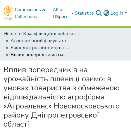
Communities &
All of
Statistics
Log In
Collections
DSpace
Home
Кваліфікаційні роботи здобувачів вищої освіти
Агрономічний факультет
Кафедра рослинництва . Магістри
Вплив попередників на урожайність пшениці озимої в умовах товариства з обмеженою відповідальністю агрофірма «Агроальянс» Новомосковського району Дніпропетровської області
Вплив попередників на
урожайність пшениці озимої в
умовах товариства з обмеженою
відповідальністю агрофірма
«Агроальянс» Новомосковського
району Дніпропетровської
області