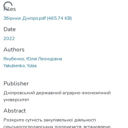
Loading...
Files
Збірник Дніпро.pdf
(465.74 KB)
Date
2022
Authors
Якубенко, Юлія Леонідівна
Yakubenko, Yuliia
Publisher
Дніпровський державний аграрно-економічний
університет
Abstract
Розкрито сутність закупівельної діяльності
сільськогосподарських підприємств, встановлено