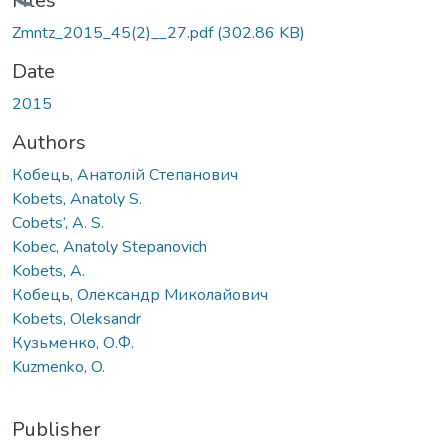
Loading...
Files
Zmntz_2015_45(2)__27.pdf
(302.86 KB)
Date
2015
Authors
Кобець, Анатолій Степанович
Kobets, Anatoly S.
Сobets’, A. S.
Kobec, Anatoly Stepanovich
Kobets, A.
Кобець, Олександр Миколайович
Kobets, Oleksandr
Кузьменко, О.Ф.
Kuzmenko, O.
Publisher