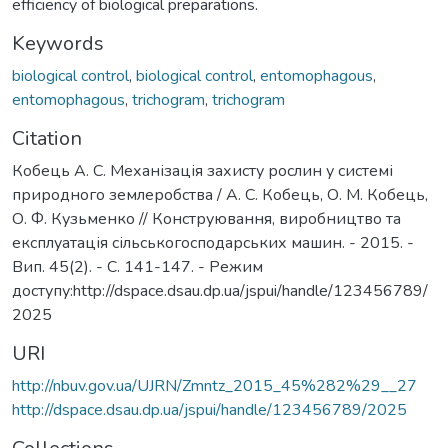
efficiency of biological preparations.
Keywords
biological control
,
biological control
,
entomophagous
,
entomophagous
,
trichogram
,
trichogram
Citation
Кобець А. С. Механізація захисту рослин у системі
природного землеробства / А. С. Кобець, О. М. Кобець,
О. Ф. Кузьменко // Конструювання, виробництво та
експлуатація сільськогосподарських машин. - 2015. -
Вип. 45(2). - С. 141-147. - Режим
доступу:http://dspace.dsau.dp.ua/jspui/handle/123456789/
2025
URI
http://nbuv.gov.ua/UJRN/Zmntz_2015_45%282%29__27
http://dspace.dsau.dp.ua/jspui/handle/123456789/2025