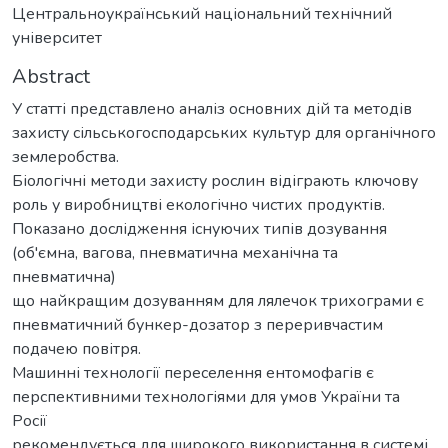
Центральноукраїнський національний технічний
університет
Abstract
У статті представлено аналіз основних дій та методів
захисту сільськогосподарських культур для органічного
землеробства.
Біологічні методи захисту рослин відіграють ключову
роль у виробництві екологічно чистих продуктів.
Показано дослідження існуючих типів дозування
(об'ємна, вагова, пневматична механічна та
пневматична)
що найкращим дозуванням для лялечок трихограми є
пневматичний бункер-дозатор з переривчастим
подачею повітря.
Машинні технології переселення ентомофагів є
перспективними технологіями для умов України та
Росії
рекомендується для широкого використання в системі