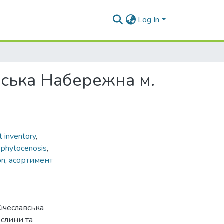
Log In
вська Набережна м.
t inventory
,
 phytocenosis
,
on
,
асортимент
Січеславська
ослини та