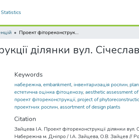
Statistics
енцій
Проект фітореконструкції ділянки вул. Січеславська Набережна м. Дніпро
укції ділянки вул. Січесла
Keywords
набережна
,
embankment
,
інвентаризація рослин
,
plan
естетична оцінка фітоценозу
,
aesthetic assessment of
проект фітореконструкції
,
project of phytoreconstructi
проектних рослин
,
assortment of design plants
Citation
Зайцева І.А. Проект фітореконструкції ділянки вул. 
Набережна м. Дніпро / І.А. Зайцева, О.В. Зайцев // Р