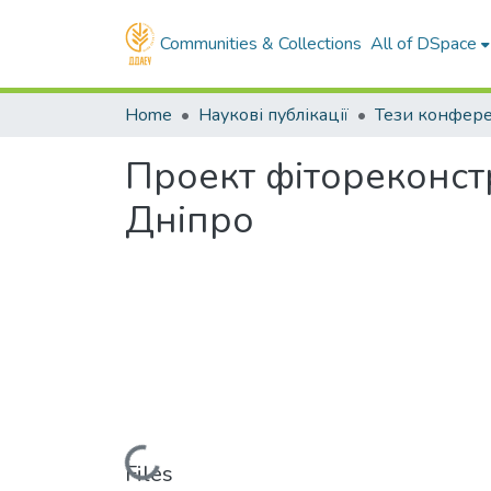
Communities & Collections
All of DSpace
Home
Наукові публікації
Тези конфер
Проект фітореконстр
Дніпро
Loading...
Files