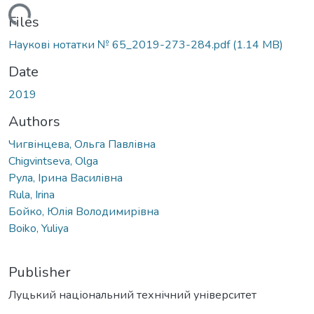
ading...
Files
Наукові нотатки № 65_2019-273-284.pdf
(1.14 MB)
Date
2019
Authors
Чигвінцева, Ольга Павлівна
Chigvintseva, Olga
Рула, Ірина Василівна
Rula, Irina
Бойко, Юлія Володимирівна
Boiko, Yuliya
Publisher
Луцький національний технічний університет