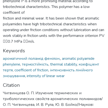
phenylone P is a more promising material according to
tribotechnical characteristics. This polymer has a low
coefficient of
friction and minimal wear. It has been shown that aromatic
polyamides have high tribotechnical characteristics when
operating under friction conditions without lubrication and can
work stably in friction units with the performance criterion PV
0.7 MPa m/s.
Keywords
ароматичний поліамід фенілон,
,
аromatic polyamide
phenylene
,
термостійкість
,
thermal stability
,
коефіціент
тертя
,
coefficient of friction
,
інтенсивність лінійного
зношування
,
intensity of linear wear
Citation
Чигвинцева О. П. Изучение термических и
трибологических свойств ароматических полиамидов/
О. П. Чигвинцева, И. В. Рула, Ю. В. Бойко//Наукові