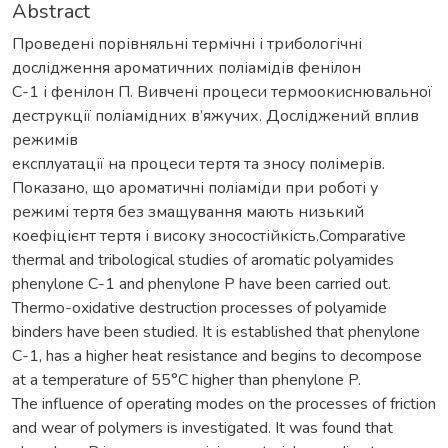
Abstract
Проведені порівняльні термічні і трибологічні
дослідження ароматичних поліамідів фенілон
С-1 і фенілон П. Вивчені процеси термоокиснювальної
деструкції поліамідних в’яжучих. Досліджений вплив
режимів
експлуатації на процеси тертя та зносу полімерів.
Показано, що ароматичні поліаміди при роботі у
режимі тертя без змащування мають низький
коефіцієнт тертя і високу зносостійкість.Comparative
thermal and tribological studies of aromatic polyamides
phenylone C-1 and phenylone P have been carried out.
Thermo-oxidative destruction processes of polyamide
binders have been studied. It is established that phenylone
C-1, has a higher heat resistance and begins to decompose
at a temperature of 55°C higher than phenylone P.
The influence of operating modes on the processes of friction
and wear of polymers is investigated. It was found that