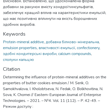
Висновок. Встановлено, що удосконалена форма
добавки за рахунок вмісту хондроїтинсульфатів,
забезпечує кращий вплив на характеристики емульсій,
що має позитивно вплинути на якість борошняних
здобних виробів.
Keywords
Protein-mineral additive
,
добавка білково-мінеральна
,
emulsion properties
,
властивості емульсії
,
confectionery
,
здобні кондитерські вироби
,
calcium compounds
,
сполуки кальцію
Citation
Determining the influence of protein-mineral additives on the
properties of butter cookies emulsion / M. Serik, O.
Samokhvalova, I. Kholobtseva, N. Fedak, O. Bolkhovitina, N.
Sova, K. Chornei // Eastern-European Journal of Enterprise
Technologies. – 2021. – №4. Vol. 11 (112). – P. 42-49. –
Режим доступу :