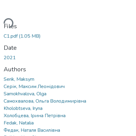
oading...
Files
С1.pdf
(1.05 MB)
Date
2021
Authors
Serik, Maksym
Серік, Максим Леонідович
Samokhvalova, Olga
Самохвалова, Ольга Володимирівна
Kholobtseva, Iryna
Холобцева, Ірина Петрівна
Fedak, Natalia
Федак, Наталя Василівна