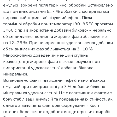
емульсії, зокрема після термічної обробки. Встановлено,
що при використанні 5…7 % добавки спостерігається
виражений термостабілізуючий ефект. Після
термічної обробки при температурі 90…95 °С протягом
3×60 с при використанні добавки білково-мінеральної
об’єм виділеної водної та жирової фази збільшується
на 12…25 %. При використанні удосконаленої добавки
об’єм виділених фаз збільшується на 3…10 %.
Мікроскопічно доведений менший ступінь
коалесценції жирової фази в складі емульсії при
використанні удосконаленої добавки білково-
мінеральної.
Встановлено факт підвищення ефективної в’язкості
емульсій при використанні до 7 % добавки білково-
мінеральної удосконаленої. Це є позитивним фактом з
боку стабілізації емульсій та покращення їх стійкості, як
одного з важливих факторів формування якості
готових борошняних здобних кондитерських виробів.