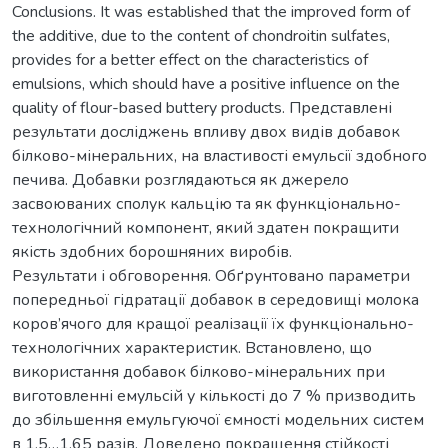
Conclusions. It was established that the improved form of
the additive, due to the content of chondroitin sulfates,
provides for a better effect on the characteristics of
emulsions, which should have a positive influence on the
quality of flour-based buttery products. Представлені
результати досліджень впливу двох видів добавок
білково-мінеральних, на властивості емульсії здобного
печива. Добавки розглядаються як джерело
засвоюваних сполук кальцію та як функціонально-
технологічний компонент, який здатен покращити
якість здобних борошняних виробів.
Результати і обговорення. Обґрунтовано параметри
попередньої гідратації добавок в середовищі молока
коров’ячого для кращої реалізації їх функціонально-
технологічних характеристик. Встановлено, що
використання добавок білково-мінеральних при
виготовленні емульсій у кількості до 7 % призводить
до збільшення емульгуючої ємності модельних систем
в 1,5…1,65 разів. Доведено покращення стійкості