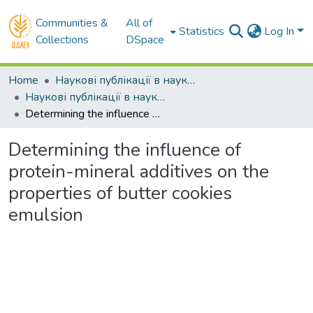
Communities &
All of
Statistics
Log In
Collections
DSpace
Home
Наукові публікації в наукометричних базах Scopus та Web of Science
Наукові публікації в наукометричній базі Scopus
Determining the influence of protein-mineral additives on the properties of butter cookies emulsion
Determining the influence of
protein-mineral additives on the
properties of butter cookies
emulsion