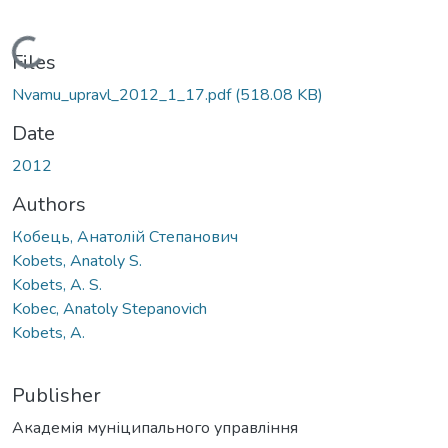
Loading...
Files
Nvamu_upravl_2012_1_17.pdf
(518.08 KB)
Date
2012
Authors
Кобець, Анатолій Степанович
Kobets, Anatoly S.
Kobets, A. S.
Kobec, Anatoly Stepanovich
Kobets, A.
Publisher
Академія муніципального управління