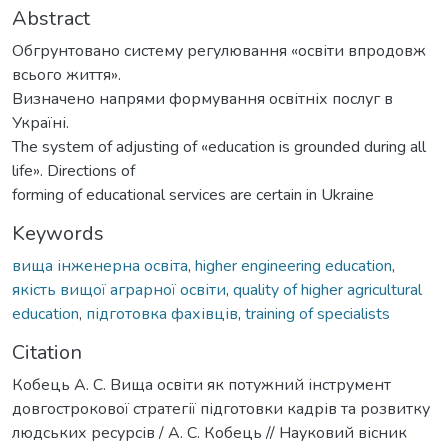
Abstract
Обгрунтовано систему регулювання «освіти впродовж
всього життя».
Визначено напрями формування освітніх послуг в
Україні.
The system of adjusting of «education is grounded during all
life». Directions of
forming of educational services are certain in Ukraine
Keywords
вища інженерна освіта
,
higher engineering education
,
якість вищої аграрної освіти
,
quality of higher agricultural
education
,
підготовка фахівців
,
training of specialists
Citation
Кобець А. С. Вища освіти як потужний інструмент
довгострокової стратегії підготовки кадрів та розвитку
людських ресурсів / А. С. Кобець // Науковий вісник