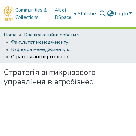
Communities &
All of
Statistics
Log In
Collections
DSpace
Home
Кваліфікаційні роботи здобувачів вищої освіти
Факультет менеджменту і маркетингу
Кафедра менеджменту і права. Бакалаври
Стратегія антикризового управління в агробізнесі
Стратегія антикризового
управління в агробізнесі