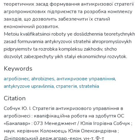
теоретичних засад формування антикризової стратегії
агропромислових підприємств та розробка комплексу
заходів, що дозволить забезпечити їх сталий
економічний розвиток.
Metoiu kvalifikatsiinoi roboty ye doslidzhennia teoretychnykh
zasad formuvannia antykryzovoi stratehii ahropromyslovykh
pidpryiemstv ta rozrobka kompleksu zakhodiv, shcho
dozvolyt zabezpechyty yikh stalyi ekonomichnyi rozvytok.
Keywords
агробізнес
,
ahrobiznes
,
антикризове управління
,
antykryzove upravlinnia
,
стратегія
,
stratehiia
Citation
Собчук Ю. І. Стратегія антикризового управління в
агробізнесі : кваліфікаційна робота на здобуття ОС
«Бакалавр» : 073 Менеджмент / Юлія Ігорівна Собчук ;
наук. керівник Коломоець Юлія Олександрівна ;
Дніпровський держ.аграр.-екон. ун-т, Ф-т