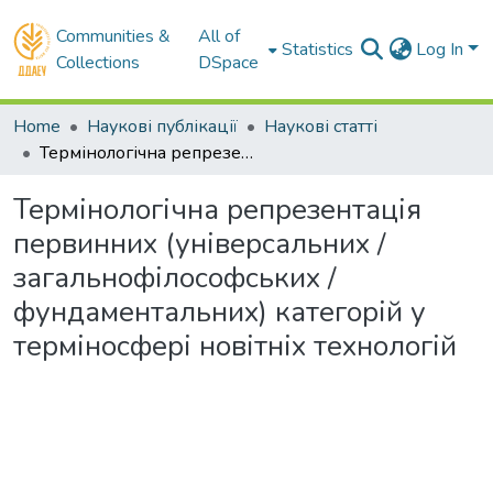
Communities &
All of
Statistics
Log In
Collections
DSpace
Home
Наукові публікації
Наукові статті
Термінологічна репрезентація первинних (універсальних / загальнофілософських / фундаментальних) категорій у терміносфері новітніх технологій
Термінологічна репрезентація
первинних (універсальних /
загальнофілософських /
фундаментальних) категорій у
терміносфері новітніх технологій