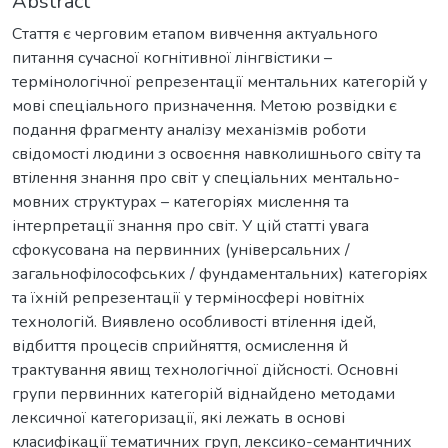
Abstract
Стаття є черговим етапом вивчення актуального
питання сучасної когнітивної лінгвістики –
термінологічної репрезентації ментальних категорій у
мові спеціального призначення. Метою розвідки є
подання фрагменту аналізу механізмів роботи
свідомості людини з освоєння навколишнього світу та
втілення знання про світ у спеціальних ментально-
мовних структурах – категоріях мислення та
інтерпретації знання про світ. У цій статті увага
сфокусована на первинних (універсальних /
загальнофілософських / фундаментальних) категоріях
та їхній репрезентації у терміносфері новітніх
технологій. Виявлено особливості втілення ідей,
відбиття процесів сприйняття, осмислення й
трактування явищ технологічної дійсності. Основні
групи первинних категорій віднайдено методами
лексичної категоризації, які лежать в основі
класифікації тематичних груп, лексико-семантичних