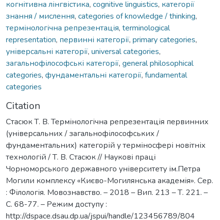
когнітивна лінгвістика
,
cognitive linguistics
,
категорії
знання / мислення
,
categories of knowledge / thinking
,
термінологічна репрезентація
,
terminological
representation
,
первинні категорії
,
primary categories
,
універсальні категорії
,
universal categories
,
загальнофілософські категорії
,
general philosophical
categories
,
фундаментальні категорії
,
fundamental
categories
Citation
Стасюк Т. В. Термінологічна репрезентація первинних
(універсальних / загальнофілософських /
фундаментальних) категорій у терміносфері новітніх
технологій / Т. В. Стасюк // Наукові праці
Чорноморського державного університету ім.Петра
Могили комплексу «Києво-Могилянська академія». Сер.
: Філологія. Мовознавство. – 2018 – Вип. 213 – Т. 221. –
С. 68-77. – Режим доступу :
http://dspace.dsau.dp.ua/jspui/handle/123456789/804