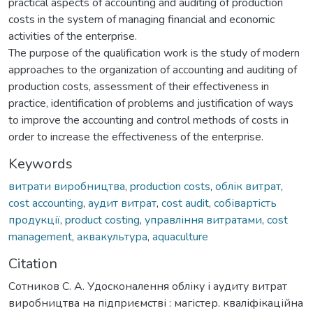
practical aspects of accounting and auditing of production
costs in the system of managing financial and economic
activities of the enterprise.
The purpose of the qualification work is the study of modern
approaches to the organization of accounting and auditing of
production costs, assessment of their effectiveness in
practice, identification of problems and justification of ways
to improve the accounting and control methods of costs in
order to increase the effectiveness of the enterprise.
Keywords
витрати виробництва
,
production costs
,
облік витрат
,
cost accounting
,
аудит витрат
,
cost audit
,
собівартість
продукції
,
product costing
,
управління витратами
,
cost
management
,
аквакультура
,
aquaculture
Citation
Сотников С. А. Удосконалення обліку і аудиту витрат
виробництва на підприємстві : магістер. кваліфікаційна