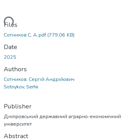
ding...
Files
Сотников С. А..pdf
(779.06 KB)
Date
2025
Authors
Сотников. Сергій Андрійович
Sotnykov, Serhii
Publisher
Дніпровський державний аграрно-економічний
університет
Abstract