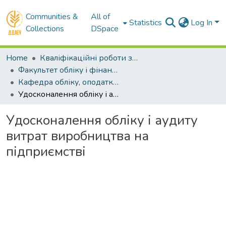
Communities &
All of
Statistics
Log In
Collections
DSpace
Home
Кваліфікаційні роботи здобувачів вищої освіти
Факультет обліку і фінансів
Кафедра обліку, оподаткування та управління фінансово-економічною безпекою . Магістри
Удосконалення обліку і аудиту витрат виробництва на підприємстві
Удосконалення обліку і аудиту
витрат виробництва на
підприємстві