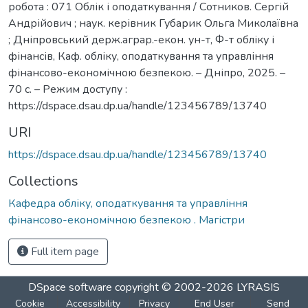
робота : 071 Облік і оподаткування / Сотников. Сергій
Андрійович ; наук. керівник Губарик Ольга Миколаївна
; Дніпровський держ.аграр.-екон. ун-т, Ф-т обліку і
фінансів, Каф. обліку, оподаткування та управління
фінансово-економічною безпекою. – Дніпро, 2025. –
70 с. – Режим доступу :
https://dspace.dsau.dp.ua/handle/123456789/13740
URI
https://dspace.dsau.dp.ua/handle/123456789/13740
Collections
Кафедра обліку, оподаткування та управління
фінансово-економічною безпекою . Магістри
Full item page
DSpace software
copyright © 2002-2026
LYRASIS
Cookie
Accessibility
Privacy
End User
Send