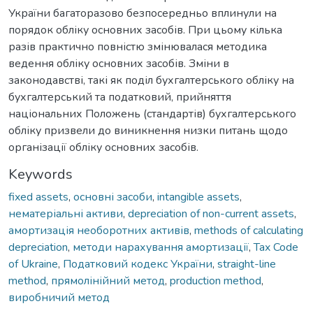
України багаторазово безпосередньо вплинули на
порядок обліку основних засобів. При цьому кілька
разів практично повністю змінювалася методика
ведення обліку основних засобів. Зміни в
законодавстві, такі як поділ бухгалтерського обліку на
бухгалтерський та податковий, прийняття
національних Положень (стандартів) бухгалтерського
обліку призвели до виникнення низки питань щодо
організації обліку основних засобів.
Keywords
fixed assets
,
основні засоби
,
intangible assets
,
нематеріальні активи
,
depreciation of non-current assets
,
амортизація необоротних активів
,
methods of calculating
depreciation
,
методи нарахування амортизації
,
Tax Code
of Ukraine
,
Податковий кодекс України
,
straight-line
method
,
прямолінійний метод
,
production method
,
виробничий метод