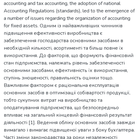
accounting and tax accounting, the adoption of national
Accounting Regulations (standards), led to the emergence of
a number of issues regarding the organization of accounting
for fixed assets. Одним із найважливіших чинників
підвищення ефективності виробництва є
забезпечення господарства основними засобами в
необхідній кількості, асортименті та більш повне їх
використання. До факторів, що формують фінансовий
стан підприємства, належать рівень забезпеченості
основними засобами, ефективність їх використання,
ступінь зношеності, правильність оцінки тощо.
Важливим фактором є раціональна експлуатація
основних засобів в оптимізації собівартості продукції,
тобто сукупних витрат на виробництво та
оподаткування підприємства, що безпосередньо
впливає на загальний кінцевий фінансовий результат
діяльності [1]. Ведення обліку основних засобів завжди
вимагало і вимагає підвищеної уваги з боку бухгалтера.
Часті зміни законодавства за роки незалежності