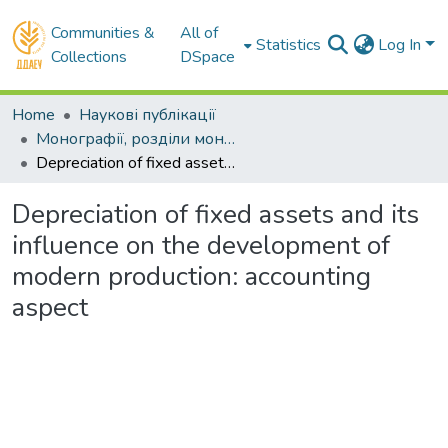
Communities &
All of
Statistics
Log In
Collections
DSpace
Home
Наукові публікації
Монографії, розділи монографій
Depreciation of fixed assets and its influence on the development of modern production: accounting aspect
Depreciation of fixed assets and its
influence on the development of
modern production: accounting
aspect