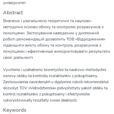
університет
Abstract
Вивчено і узагальнено теоретичні та науково-
методичні основи обліку та контролю розрахунків з
покупцями. Застосування наведених у дипломній
роботі рекомендацій дозволить ТОВ «Відродження»
підвищити якість обліку та контроль розрахунків з
покупцями і ефективніше використовувати результати
своєї діяльності.
Vyvcheno i uzahalneno teoretychni ta naukovo-metodychni
osnovy obliku ta kontroliu rozrakhunkiv z pokuptsiamy.
Zastosuvannia navedenykh u dyplomnii roboti rekomendatsii
dozvolyt TOV «Vidrodzhennia» pidvyshchyty yakist obliku ta
kontrol rozrakhunkiv z pokuptsiamy i efektyvnishe
vykorystovuvaty rezultaty svoiei diialnosti.
Keywords