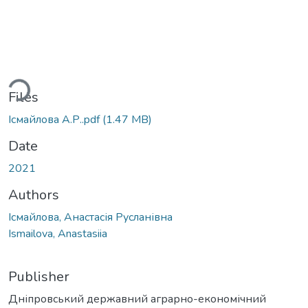
ading...
Files
Ісмайлова А.Р..pdf
(1.47 MB)
Date
2021
Authors
Ісмайлова, Анастасія Русланівна
Ismailova, Anastasiia
Publisher
Дніпровський державний аграрно-економічний