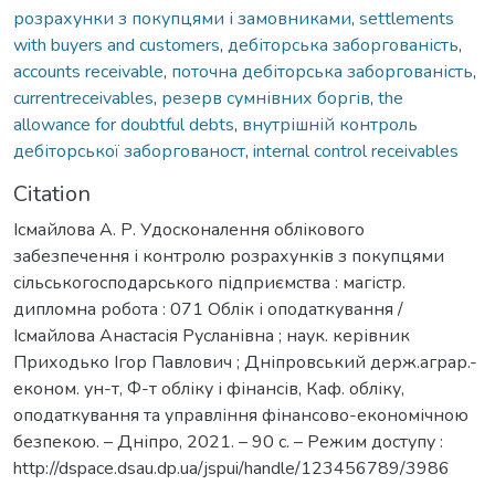
розрахунки з покупцями і замовниками
,
settlements
with buyers and customers
,
дебіторська заборгованість
,
accounts receivable
,
поточна дебіторська заборгованість
,
currentreceivables
,
резерв сумнівних боргів
,
the
allowance for doubtful debts
,
внутрішній контроль
дебіторської заборгованост
,
internal control receivables
Citation
Ісмайлова А. Р. Удосконалення облікового
забезпечення і контролю розрахунків з покупцями
сільськогосподарського підприємства : магістр.
дипломна робота : 071 Облік і оподаткування /
Ісмайлова Анастасія Русланівна ; наук. керівник
Приходько Ігор Павлович ; Дніпровський держ.аграр.-
економ. ун-т, Ф-т обліку і фінансів, Каф. обліку,
оподаткування та управління фінансово-економічною
безпекою. – Дніпро, 2021. – 90 с. – Режим доступу :
http://dspace.dsau.dp.ua/jspui/handle/123456789/3986