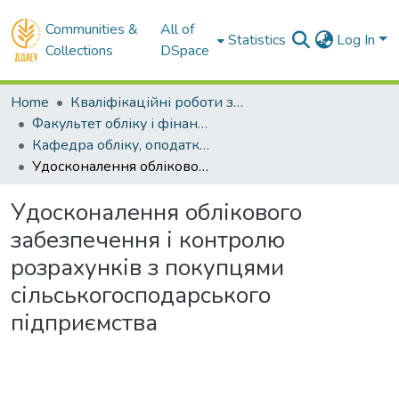
Communities &
All of
Statistics
Log In
Collections
DSpace
Home
Кваліфікаційні роботи здобувачів вищої освіти
Факультет обліку і фінансів
Кафедра обліку, оподаткування та управління фінансово-економічною безпекою . Магістри
Удосконалення облікового забезпечення і контролю розрахунків з покупцями сільськогосподарського підприємства
Удосконалення облікового
забезпечення і контролю
розрахунків з покупцями
сільськогосподарського
підприємства