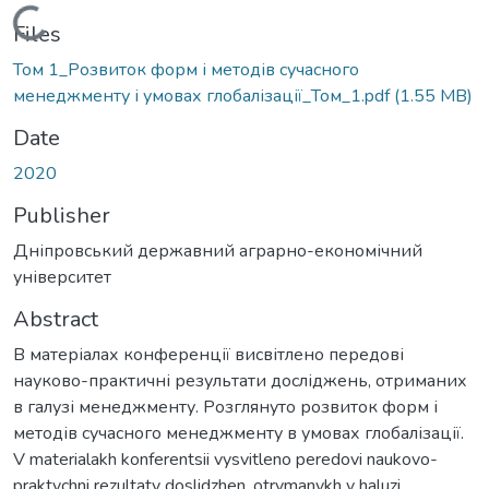
Loading...
Files
Том 1_Розвиток форм і методів сучасного
менеджменту і умовах глобалізації_Том_1.pdf
(1.55 MB)
Date
2020
Publisher
Дніпровський державний аграрно-економічний
університет
Abstract
В матеріалах конференції висвітлено передові
науково-практичні результати досліджень, отриманих
в галузі менеджменту. Розглянуто розвиток форм і
методів сучасного менеджменту в умовах глобалізації.
V materialakh konferentsii vysvitleno peredovi naukovo-
praktychni rezultaty doslidzhen, otrymanykh v haluzi