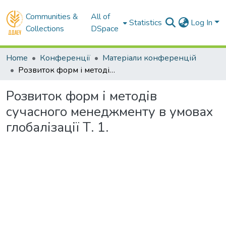
Communities &
All of
Statistics
Log In
Collections
DSpace
Home
Конференції
Матеріали конференцій
Розвиток форм і методів сучасного менеджменту в умовах глобалізації Т. 1.
Розвиток форм і методів
сучасного менеджменту в умовах
глобалізації Т. 1.