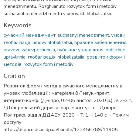
menedzhmentu. Rozghlianuto rozvytok form i metodiv
suchasnoho menedzhmentu v umovakh hlobalizatsii.
Keywords
сучасний менеджмент
,
suchasnyi menedzhment
,
умови
глобалізації
,
umovy hlobalizatsii
,
правове забезпечення
,
pravove zabezpechennia
,
публічне управління
,
publichne
upravlinnia
,
глобалізація
,
hlobalizatsiia
,
розвиток форм і
методів
,
rozvytok form i metodiv
Citation
Розвиток форм і методів сучасного менеджменту в
умовах глобалізації : матеріали 8-ї наук.-практ.
інтернет-конф. (Дніпро, 02-06 листоп. 2020 р.) : в 2-х т.
/ Дніпровський держ. аграр.-екон. ун-т – Дніпро :
Поліграф. відділ ДДАЕУ, 2020. – Т. 1. – 140 с. – Режим
доступу :
https://dspace.dsau.dp.ua/handle/123456789/11905