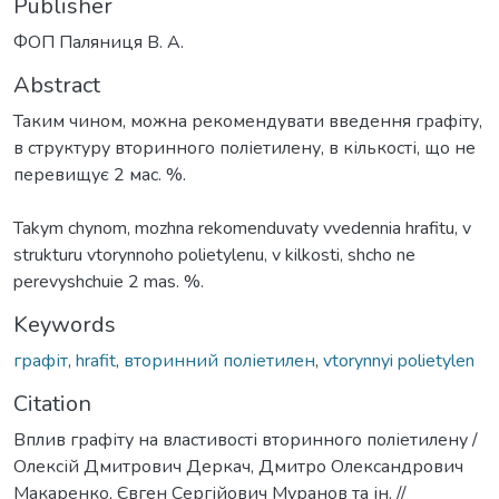
Publisher
ФОП Паляниця В. А.
Abstract
Таким чином, можна рекомендувати введення графіту,
в структуру вторинного поліетилену, в кількості, що не
перевищує 2 мас. %.
Takym chynom, mozhna rekomenduvaty vvedennia hrafitu, v
strukturu vtorynnoho polietylenu, v kilkosti, shcho ne
perevyshchuie 2 mas. %.
Keywords
графіт
,
hrafit
,
вторинний поліетилен
,
vtorynnyi polietylen
Citation
Вплив графіту на властивості вторинного поліетилену /
Олексій Дмитрович Деркач, Дмитро Олександрович
Макаренко, Євген Сергійович Муранов та ін. //