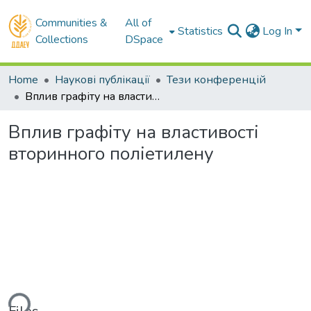
Communities &
All of
Statistics
Log In
Collections
DSpace
Home
Наукові публікації
Тези конференцій
Вплив графіту на властивості вторинного поліетилену
Вплив графіту на властивості
вторинного поліетилену
ding...