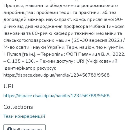
Процеси, машини та обладнання агропромислового
виробництва : проблеми теорії та практики : зб. тез
доповідей міжнар. наук.-практ. конф. присвяченої 90-
річчю від дня народження професора Рибака Тимофія
Івановича та 60-річчю кафедри технічної механіки та
сільськогосподарських машин ( 29–30 вересня 2022.) /
М-во освіти і науки України, Терн. націон. техн. ун-т ім.
І. Пулюя [та ін.]. – Тернопіль : ФОП Паляниця В. А., 2022.
– С. 135 – 136. – Режим доступу : URI (Уніфікований
ідентифікатор ресурсу):
https://dspace.dsau.dp.ua/handle/123456789/9568
URI
https://dspace.dsau.dp.ua/handle/123456789/9568
Collections
Тези конференцій
Full item page