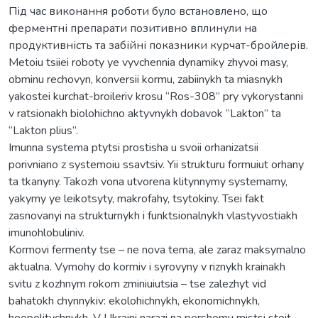
Під час виконання роботи було встановлено, що
ферментні препарати позитивно вплинули на
продуктивність та забійні показники курчат-бройлерів.
Metoiu tsiiei roboty ye vyvchennia dynamiky zhyvoi masy,
obminu rechovyn, konversii kormu, zabiinykh ta miasnykh
yakostei kurchat-broileriv krosu “Ros-308” pry vykorystanni
v ratsionakh biolohichno aktyvnykh dobavok “Lakton” ta
“Lakton plius”.
Imunna systema ptytsi prostisha u svoii orhanizatsii
porivniano z systemoiu ssavtsiv. Yii strukturu formuiut orhany
ta tkanyny. Takozh vona utvorena klitynnymy systemamy,
yakymy ye leikotsyty, makrofahy, tsytokiny. Tsei fakt
zasnovanyi na strukturnykh i funktsionalnykh vlastyvostiakh
imunohlobuliniv.
Kormovi fermenty tse – ne nova tema, ale zaraz maksymalno
aktualna. Vymohy do kormiv i syrovyny v riznykh krainakh
svitu z kozhnym rokom zminiuiutsia – tse zalezhyt vid
bahatokh chynnykiv: ekolohichnykh, ekonomichnykh,
heopolitychnykh. V Ukraini narazi na pershomu mistsi stoit