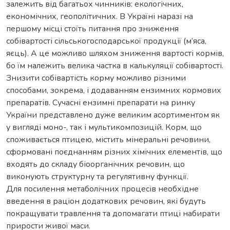
залежить від багатьох чинників: екологічних,
економічних, геополітичних. В Україні наразі на
першому місці стоїть питання про зниження
собівартості сільськогосподарської продукції (м’яса,
яєць). А це можливо шляхом зниження вартості кормів,
бо їм належить велика частка в калькуляції собівартості.
Знизити собівартість корму можливо різними
способами, зокрема, і додаванням ензимних кормових
препаратів. Сучасні ензимні препарати на ринку
України представлено дуже великим асортиментом як
у вигляді моно-, так і мультикомпозицій. Корм, що
споживається птицею, містить мінеральні речовини,
сформовані поєднанням різних хімічних елементів, що
входять до складу біоорганічних речовин, що
виконують структурну та регулятивну функції.
Для посилення метаболічних процесів необхідне
введення в раціон додаткових речовин, які будуть
покращувати травлення та допомагати птиці набирати
прирости живої маси.