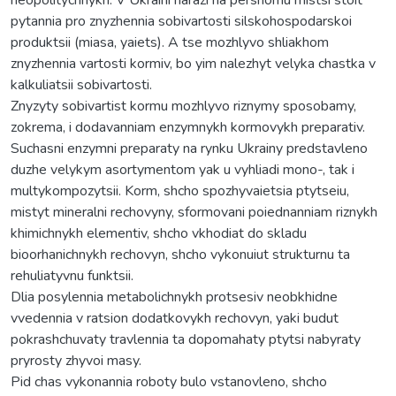
pytannia pro znyzhennia sobivartosti silskohospodarskoi
produktsii (miasa, yaiets). A tse mozhlyvo shliakhom
znyzhennia vartosti kormiv, bo yim nalezhyt velyka chastka v
kalkuliatsii sobivartosti.
Znyzyty sobivartist kormu mozhlyvo riznymy sposobamy,
zokrema, i dodavanniam enzymnykh kormovykh preparativ.
Suchasni enzymni preparaty na rynku Ukrainy predstavleno
duzhe velykym asortymentom yak u vyhliadi mono-, tak i
multykompozytsii. Korm, shcho spozhyvaietsia ptytseiu,
mistyt mineralni rechovyny, sformovani poiednanniam riznykh
khimichnykh elementiv, shcho vkhodiat do skladu
bioorhanichnykh rechovyn, shcho vykonuiut strukturnu ta
rehuliatyvnu funktsii.
Dlia posylennia metabolichnykh protsesiv neobkhidne
vvedennia v ratsion dodatkovykh rechovyn, yaki budut
pokrashchuvaty travlennia ta dopomahaty ptytsi nabyraty
pryrosty zhyvoi masy.
Pid chas vykonannia roboty bulo vstanovleno, shcho