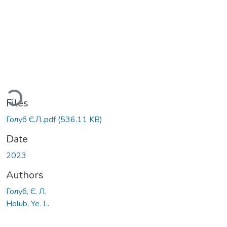
Loading...
Files
Голуб Є.Л..pdf
(536.11 KB)
Date
2023
Authors
Голуб, Є. Л.
Holub, Ye. L.