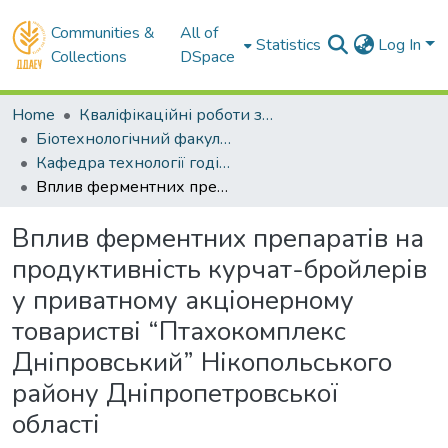
Communities &
All of
Statistics
Log In
Collections
DSpace
Home
Кваліфікаційні роботи здобувачів вищої освіти
Біотехнологічний факультет
Кафедра технології годівлі і розведення тварин. Магістри
Вплив ферментних препаратів на продуктивність курчат-бройлерів у приватному акціонерному товаристві “Птахокомплекс Дніпровський” Нікопольського району Дніпропетровської області
Вплив ферментних препаратів на
продуктивність курчат-бройлерів
у приватному акціонерному
товаристві “Птахокомплекс
Дніпровський” Нікопольського
району Дніпропетровської
області