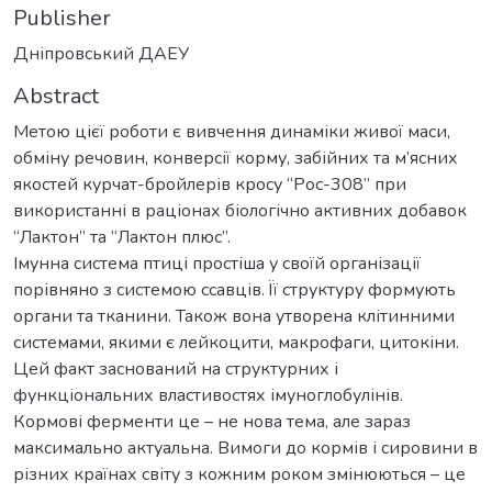
Publisher
Дніпровський ДАЕУ
Abstract
Метою цієї роботи є вивчення динаміки живої маси,
обміну речовин, конверсії корму, забійних та м’ясних
якостей курчат-бройлерів кросу “Рос-308” при
використанні в раціонах біологічно активних добавок
“Лактон” та “Лактон плюс”.
Імунна система птиці простіша у своїй організації
порівняно з системою ссавців. Її структуру формують
органи та тканини. Також вона утворена клітинними
системами, якими є лейкоцити, макрофаги, цитокіни.
Цей факт заснований на структурних і
функціональних властивостях імуноглобулінів.
Кормові ферменти це – не нова тема, але зараз
максимально актуальна. Вимоги до кормів і сировини в
різних країнах світу з кожним роком змінюються – це