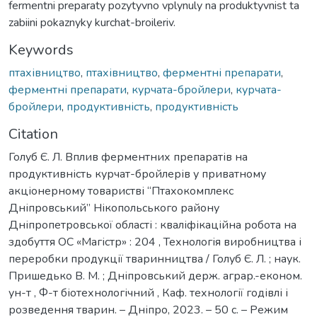
fermentni preparaty pozytyvno vplynuly na produktyvnist ta
zabiini pokaznyky kurchat-broileriv.
Keywords
птахівництво
,
птахівництво
,
ферментні препарати
,
ферментні препарати
,
курчата-бройлери
,
курчата-
бройлери
,
продуктивність
,
продуктивність
Citation
Голуб Є. Л. Вплив ферментних препаратів на
продуктивність курчат-бройлерів у приватному
акціонерному товаристві “Птахокомплекс
Дніпровський” Нікопольського району
Дніпропетровської області : кваліфікаційна робота на
здобуття ОС «Магістр» : 204 , Технологія виробництва і
переробки продукції тваринництва / Голуб Є. Л. ; наук.
Пришедько В. М. ; Дніпровський держ. аграр.-економ.
ун-т , Ф-т біотехнологічний , Каф. технології годівлі і
розведення тварин. – Дніпро, 2023. – 50 с. – Режим