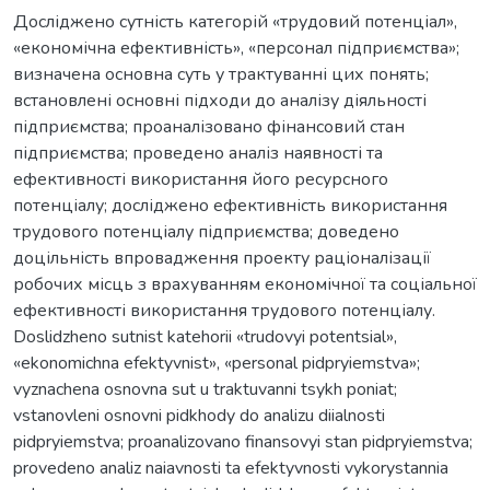
Досліджено сутність категорій «трудовий потенціал»,
«економічна ефективність», «персонал підприємства»;
визначена основна суть у трактуванні цих понять;
встановлені основні підходи до аналізу діяльності
підприємства; проаналізовано фінансовий стан
підприємства; проведено аналіз наявності та
ефективності використання його ресурсного
потенціалу; досліджено ефективність використання
трудового потенціалу підприємства; доведено
доцільність впровадження проекту раціоналізації
робочих місць з врахуванням економічної та соціальної
ефективності використання трудового потенціалу.
Doslidzheno sutnist katehorii «trudovyi potentsial»,
«ekonomichna efektyvnist», «personal pidpryiemstva»;
vyznachena osnovna sut u traktuvanni tsykh poniat;
vstanovleni osnovni pidkhody do analizu diialnosti
pidpryiemstva; proanalizovano finansovyi stan pidpryiemstva;
provedeno analiz naiavnosti ta efektyvnosti vykorystannia