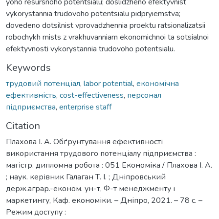
yoho resursnoho potentsialu; doslidzheno efektyvnist
vykorystannia trudovoho potentsialu pidpryiemstva;
dovedeno dotsilnist vprovadzhennia proektu ratsionalizatsii
robochykh mists z vrakhuvanniam ekonomichnoi ta sotsialnoi
efektyvnosti vykorystannia trudovoho potentsialu.
Keywords
трудовий потенціал
,
labor potential
,
економічна
ефективність
,
cost-effectiveness
,
персонал
підприємства
,
enterprise staff
Citation
Плахова І. А. Обґрунтування ефективності
використання трудового потенціалу підприємства :
магістр. дипломна робота : 051 Економіка / Плахова І. А.
; наук. керівник Галаган Т. І. ; Дніпровський
держ.аграр.-економ. ун-т, Ф-т менеджменту і
маркетингу, Каф. економіки. – Дніпро, 2021. – 78 с. –
Режим доступу :