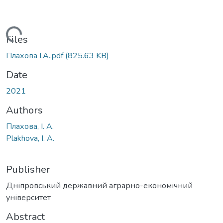
oading...
Files
Плахова І.А..pdf
(825.63 KB)
Date
2021
Authors
Плахова, І. А.
Plakhova, I. A.
Publisher
Дніпровський державний аграрно-економічний
університет
Abstract