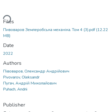
oading...
Files
Пивоваров Землеробська механіка. Том 4 (3).pdf
(12.22
MB)
Date
2022
Authors
Півоваров, Олександр Андрійович
Pivovarov, Oleksandr
Пугач, Андрій Миколайович
Puhach, Andrii
Publisher