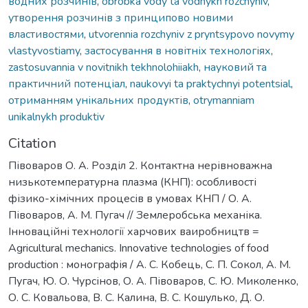
водних розчинів
,
obrobka vody ta vodnykh rozchyniv
,
утворення розчинів з принципово новими
властивостями
,
utvorennia rozchyniv z pryntsypovo novymy
vlastyvostiamy
,
застосування в новітніх технологіях
,
zastosuvannia v novitnikh tekhnolohiiakh
,
науковий та
практичний потенціал
,
naukovyi ta praktychnyi potentsial
,
отриманням унікальних продуктів
,
otrymanniam
unikalnykh produktiv
Citation
Півоваров О. А. Розділ 2. Контактна нерівноважна
низькотемпературна плазма (КНП): особливості
фізико-хімічних процесів в умовах КНП / О. А.
Півоваров, А. М. Пугач // Землеробська механіка.
Інноваційні технології харчових ваиробництв =
Agricultural mechanics. Innovative technologies of food
production : монографія / А. С. Кобець, С. П. Сокол, А. М.
Пугач, Ю. О. Чурсінов, О. А. Півоваров, С. Ю. Миколенко,
О. С. Ковальова, В. С. Калина, В. С. Кошулько, Д. О.