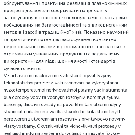
обґрунтування і практична реалізація плазмохімічних
процесів дозволили сформувати напрямок їх
застосування в новітніх технологіях замість застарілих,
побудованих на багатостадійності та з використанням
методів і засобів традиційної хімії. Показано науковий
та практичний потенціал застосування контактної
нерівноважної плазми в різноманітних технологіях з
отриманням унікальних продуктів і їх подальшому
використанні для підвищення якості і стандартів
сучасного життя.
V suchasnomu naukovomu sviti staiut pryvablyvymy
tekhnolohichni protsesy, yaki zasnovani na vykorystanni
nyzkotemperaturnoi nerivnovazhnoi plazmy yak instrumenta
dlia obrobky vody ta vodnykh rozchyniv. Koronnyi, tykhyi,
bariernyi, tliiuchyi rozriady na poverkhni ta v obiemi ridyny
stvoriuiut unikalni umovy dlia shyrokoho kola khimichnykh
peretvoren z utvorenniam rozchyniv z pryntsypovo novymy
vlastyvostiamy. Okysniuvalni ta vidnovliuvalni protsesy v
reahuiuchii ridynnii systemi dozvoliaiut zminiuvaty fizyko-