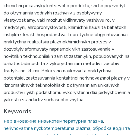
khimichni pokaznyky kintsevoho produktu, shcho pryzvodyt
do otrymannia vodnykh rozchyniv z osoblyvymy
vlastyvostiamy, yaki mozhut vidihravaty vazhlyvu rol v
medytsyni, ahropromyslovosti, khimichnii haluzi ta bahatokh
inshykh sferakh hospodarstva. Teoretychne obgruntuvannia i
praktychna realizatsiia plazmokhimichnykh protsesiv
dozvolyly sformuvaty napriamok yikh zastosuvannia v
novitnikh tekhnolohiiakh zamist zastarilykh, pobudovanykh na
bahatostadiinosti ta z vykorystanniam metodiv i zasobiv
tradytsiinoi khimii. Pokazano naukovyi ta praktychnyi
potentsial zastosuvannia kontaktnoi nerivnovazhnoi plazmy v
riznomanitnykh tekhnolohiiakh z otrymanniam unikalnykh
produktiv i yikh podalshomu vykorystanni dlia pidvyshchennia
yakosti i standartiv suchasnoho zhyttia.
Keywords
нерівноважна низькотемпературна плазма
,
nerivnovazhna nyzkotemperaturna plazma
,
обробка води та