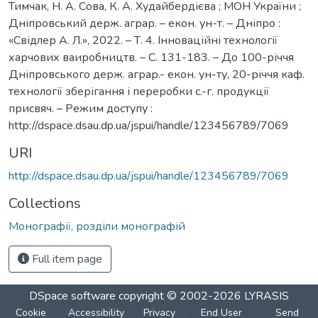
Тимчак, Н. А. Сова, К. А. Худайбердієва ; МОН України ;
Дніпровський держ. аграр. – екон. ун-т. – Дніпро :
«Свідлер А. Л.», 2022. – Т. 4. Інноваційні технології
харчових ваиробництв. – С. 131-183. – До 100-річчя
Дніпровського держ. аграр.- екон. ун-ту, 20-річчя каф.
технології зберігання і переробки с.-г. продукції
присвяч. – Режим доступу :
http://dspace.dsau.dp.ua/jspui/handle/123456789/7069
URI
http://dspace.dsau.dp.ua/jspui/handle/123456789/7069
Collections
Монографії, розділи монографій
Full item page
DSpace software
copyright © 2002-2026
LYRASIS
Cookie
Accessibility
Privacy
End User
Send