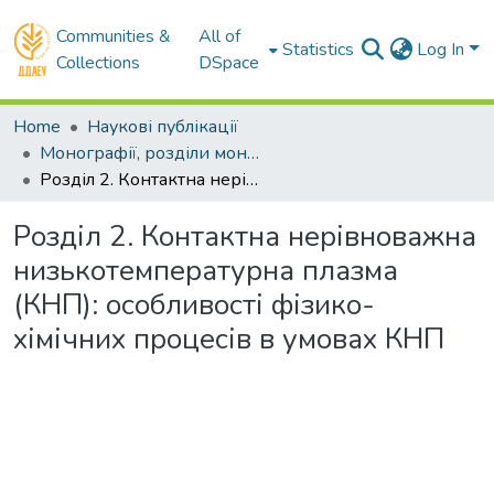
Communities &
All of
Statistics
Log In
Collections
DSpace
Home
Наукові публікації
Монографії, розділи монографій
Розділ 2. Контактна нерівноважна низькотемпературна плазма (КНП): особливості фізико-хімічних процесів в умовах КНП
Розділ 2. Контактна нерівноважна
низькотемпературна плазма
(КНП): особливості фізико-
хімічних процесів в умовах КНП