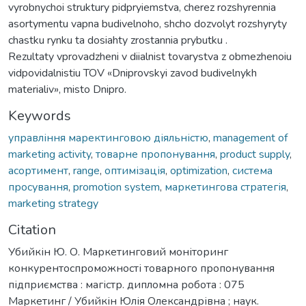
vyrobnychoi struktury pidpryiemstva, cherez rozshyrennia
asortymentu vapna budivelnoho, shcho dozvolyt rozshyryty
chastku rynku ta dosiahty zrostannia prybutku .
Rezultaty vprovadzheni v diialnist tovarystva z obmezhenoiu
vidpovidalnistiu TOV «Dniprovskyi zavod budivelnykh
materialiv», misto Dnipro.
Keywords
управління маректинговою діяльністю
,
management of
marketing activity
,
товарне пропонування
,
product supply
,
асортимент
,
range
,
оптимізація
,
optimization
,
система
просування
,
promotion system
,
маркетингова стратегія
,
marketing strategy
Citation
Убийкін Ю. О. Маркетинговий моніторинг
конкурентоспроможності товарного пропонування
підприємства : магістр. дипломна робота : 075
Маркетинг / Убийкін Юлія Олександрівна ; наук.