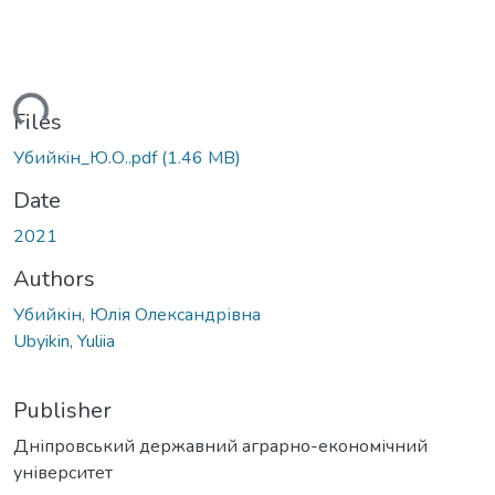
ding...
Files
Убийкiн_Ю.О..pdf
(1.46 MB)
Date
2021
Authors
Убийкін, Юлія Олександрівна
Ubyikin, Yuliia
Publisher
Дніпровський державний аграрно-економічний
університет