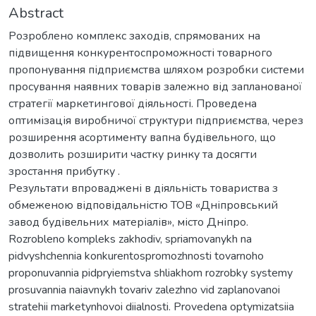
Abstract
Розроблено комплекс заходів, спрямованих на
підвищення конкурентоспроможності товарного
пропонування підприємства шляхом розробки системи
просування наявних товарів залежно від запланованої
стратегії маркетингової діяльності. Проведена
оптимізація виробничої структури підприємства, через
розширення асортименту вапна будівельного, що
дозволить розширити частку ринку та досягти
зростання прибутку .
Результати впроваджені в діяльність товариства з
обмеженою відповідальністю ТОВ «Дніпровський
завод будівельних матеріалів», місто Дніпро.
Rozrobleno kompleks zakhodiv, spriamovanykh na
pidvyshchennia konkurentospromozhnosti tovarnoho
proponuvannia pidpryiemstva shliakhom rozrobky systemy
prosuvannia naiavnykh tovariv zalezhno vid zaplanovanoi
stratehii marketynhovoi diialnosti. Provedena optymizatsiia